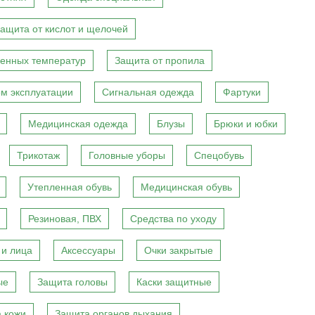
ащита от кислот и щелочей
енных температур
Защита от пропила
м эксплуатации
Сигнальная одежда
Фартуки
Медицинская одежда
Блузы
Брюки и юбки
Трикотаж
Головные уборы
Спецобувь
Утепленная обувь
Медицинская обувь
Резиновая, ПВХ
Средства по уходу
 и лица
Аксессуары
Очки закрытые
ые
Защита головы
Каски защитные
 кожи
Защита органов дыхания