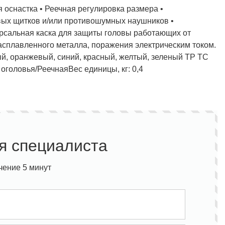
я оснастка • Реечная регулировка размера •
вых щитков и/или противошумных наушников •
ерсальная каска для защиты головы работающих от
расплавленного металла, поражения электрическим током.
ый, оранжевый, синий, красный, желтый, зеленый ТР ТС
Полукомбинезон рыбацкий
Костюм по ЛУЧШЕЙ ЦЕНЕ!
о специальной цене!
 оголовья/Реечная
Вес единицы, кг: 0,4
я специалиста
чение 5 минут