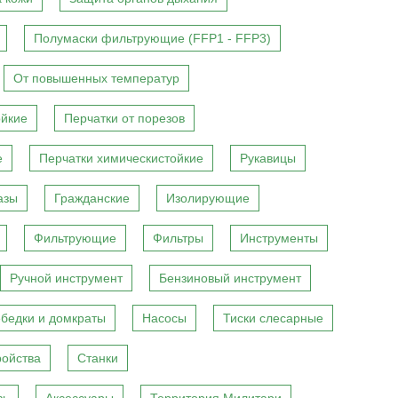
Полумаски фильтрующие (FFP1 - FFP3)
От повышенных температур
ойкие
Перчатки от порезов
е
Перчатки химическистойкие
Рукавицы
азы
Гражданские
Изолирующие
Фильтрующие
Фильтры
Инструменты
Ручной инструмент
Бензиновый инструмент
бедки и домкраты
Насосы
Тиски слесарные
ройства
Станки