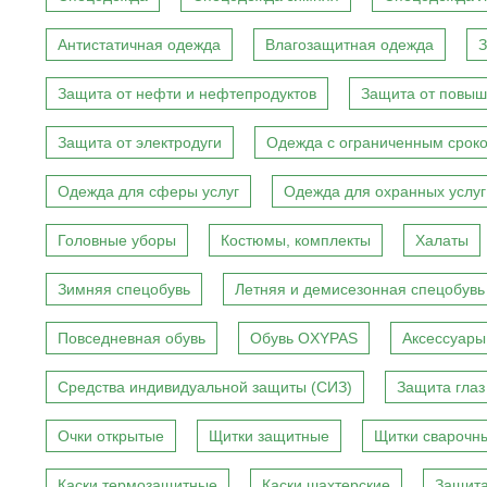
Антистатичная одежда
Влагозащитная одежда
З
Защита от нефти и нефтепродуктов
Защита от повыш
Защита от электродуги
Одежда с ограниченным сроко
Одежда для сферы услуг
Одежда для охранных услуг
Головные уборы
Костюмы, комплекты
Халаты
Зимняя спецобувь
Летняя и демисезонная спецобувь
Повседневная обувь
Обувь OXYPAS
Аксессуары
Средства индивидуальной защиты (СИЗ)
Защита глаз
Очки открытые
Щитки защитные
Щитки сварочн
Каски термозащитные
Каски шахтерские
Защита