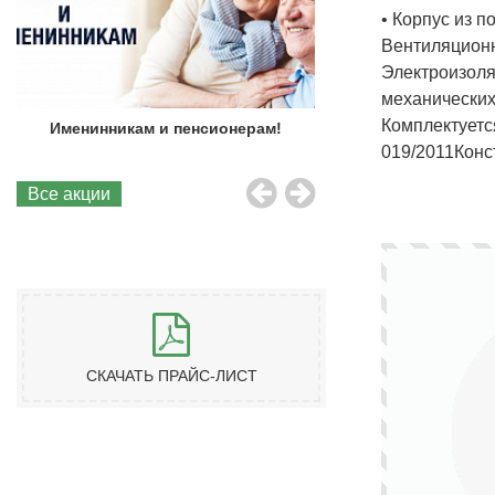
• Корпус из п
Вентиляционн
Электроизоля
механических
Комплектуетс
Именинникам и пенсионерам!
Бесплатная до
019/2011
Конс
Все акции
СКАЧАТЬ ПРАЙС-ЛИСТ