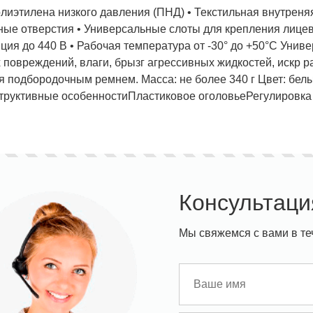
олиэтилена низкого давления (ПНД) • Текстильная внутреня
ые отверстия • Универсальные слоты для крепления лице
ция до 440 В • Рабочая температура от -30° до +50°С Унив
 повреждений, влаги, брызг агрессивных жидкостей, искр 
я подбородочным ремнем. Масса: не более 340 г Цвет: бел
ставка!
Униформа медработников
АКЦИЯ! 
п
труктивные особенности
Пластиковое оголовье
Регулировка
Консультаци
Мы свяжемся с вами в те