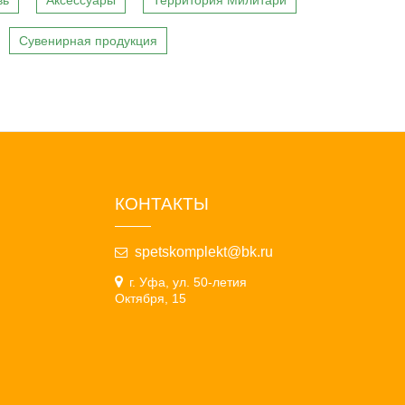
вь
Аксессуары
Территория Милитари
Сувенирная продукция
КОНТАКТЫ
spetskomplekt@bk.ru
г. Уфа, ул. 50-летия
Октября, 15