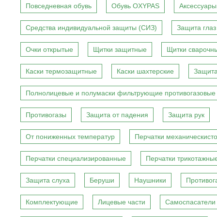
Повседневная обувь
Обувь OXYPAS
Аксессуары
Средства индивидуальной защиты (СИЗ)
Защита глаз
Очки открытые
Щитки защитные
Щитки сварочн
Каски термозащитные
Каски шахтерские
Защита
Полнолицевые и полумаски фильтрующие противогазовые
Противогазы
Защита от падения
Защита рук
От пониженных температур
Перчатки механическист
Перчатки специализированные
Перчатки трикотажны
Защита слуха
Беруши
Наушники
Противог
Комплектующие
Лицевые части
Самоспасатели