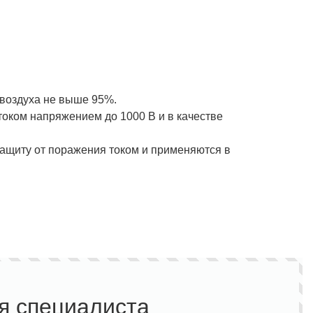
Полукомбинезон рыбацкий
Костюм по ЛУЧШЕЙ ЦЕНЕ!
о специальной цене!
 воздуха не выше 95%.
оком напряжением до 1000 В и в качестве
защиту от поражения током и применяются в
я специалиста