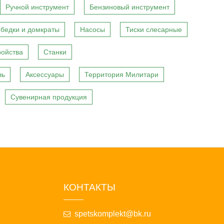
Ручной инструмент
Бензиновый инструмент
бедки и домкраты
Насосы
Тиски слесарные
ройства
Станки
вь
Аксессуары
Территория Милитари
Сувенирная продукция
КОНТАКТЫ
spetskomplekt@bk.ru