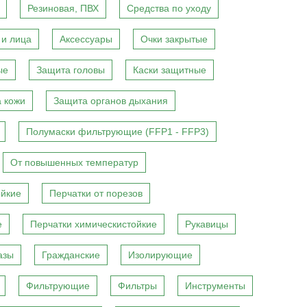
Резиновая, ПВХ
Средства по уходу
 и лица
Аксессуары
Очки закрытые
ые
Защита головы
Каски защитные
 кожи
Защита органов дыхания
Полумаски фильтрующие (FFP1 - FFP3)
От повышенных температур
ойкие
Перчатки от порезов
е
Перчатки химическистойкие
Рукавицы
азы
Гражданские
Изолирующие
Фильтрующие
Фильтры
Инструменты