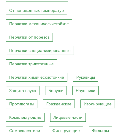
От пониженных температур
Перчатки механическистойкие
Перчатки от порезов
Перчатки специализированные
Перчатки трикотажные
Перчатки химическистойкие
Рукавицы
Защита слуха
Беруши
Наушники
Противогазы
Гражданские
Изолирующие
Комплектующие
Лицевые части
Самоспасатели
Фильтрующие
Фильтры