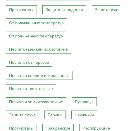
Противогазы
Защита от падения
Защита рук
От повышенных температур
От пониженных температур
Перчатки механическистойкие
Перчатки от порезов
Перчатки специализированные
Перчатки трикотажные
Перчатки химическистойкие
Рукавицы
Защита слуха
Беруши
Наушники
Противогазы
Гражданские
Изолирующие