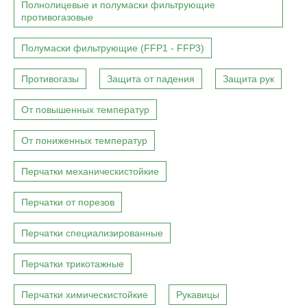
Полнолицевые и полумаски фильтрующие
противогазовые
Полумаски фильтрующие (FFP1 - FFP3)
Противогазы
Защита от падения
Защита рук
От повышенных температур
От пониженных температур
Перчатки механическистойкие
Перчатки от порезов
Перчатки специализированные
Перчатки трикотажные
Перчатки химическистойкие
Рукавицы