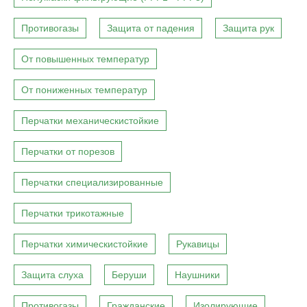
Противогазы
Защита от падения
Защита рук
От повышенных температур
От пониженных температур
Перчатки механическистойкие
Перчатки от порезов
Перчатки специализированные
Перчатки трикотажные
Перчатки химическистойкие
Рукавицы
Защита слуха
Беруши
Наушники
Противогазы
Гражданские
Изолирующие