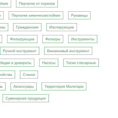
ойкие
Перчатки от порезов
е
Перчатки химическистойкие
Рукавицы
азы
Гражданские
Изолирующие
Фильтрующие
Фильтры
Инструменты
Ручной инструмент
Бензиновый инструмент
бедки и домкраты
Насосы
Тиски слесарные
ройства
Станки
вь
Аксессуары
Территория Милитари
Сувенирная продукция