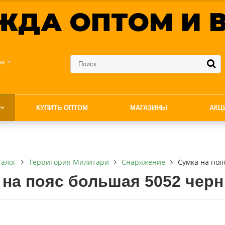
ЖДА ОПТОМ И В
фа
КУПИТЬ ОПТОМ
МАГАЗИНЫ
АКЦ
талог
Территория Милитари
Снаряжение
Сумка на поя
 на пояс большая 5052 черн