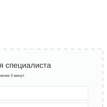
Полукомбинезон рыбацкий
Костюм по ЛУЧШЕЙ ЦЕНЕ!
г
о специальной цене!
я специалиста
чение 5 минут