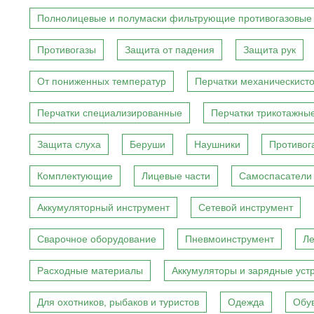
Полнолицевые и полумаски фильтрующие противогазовые
Противогазы
Защита от падения
Защита рук
От пониженных температур
Перчатки механическист
Перчатки специализированные
Перчатки трикотажны
Защита слуха
Беруши
Наушники
Противог
Комплектующие
Лицевые части
Самоспасатели
Аккумуляторный инструмент
Сетевой инструмент
Сварочное оборудование
Пневмоинструмент
Ле
Расходные материалы
Аккумуляторы и зарядные уст
Для охотников, рыбаков и туристов
Одежда
Обу