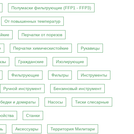
Полумаски фильтрующие (FFP1 - FFP3)
От повышенных температур
ойкие
Перчатки от порезов
е
Перчатки химическистойкие
Рукавицы
азы
Гражданские
Изолирующие
Фильтрующие
Фильтры
Инструменты
Ручной инструмент
Бензиновый инструмент
бедки и домкраты
Насосы
Тиски слесарные
ройства
Станки
вь
Аксессуары
Территория Милитари