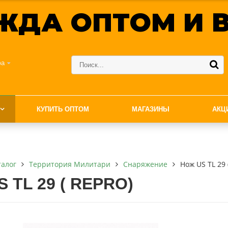
ЖДА ОПТОМ И В
фа
КУПИТЬ ОПТОМ
МАГАЗИНЫ
АКЦ
талог
Территория Милитари
Снаряжение
Нож US TL 29 
S TL 29 ( REPRO)