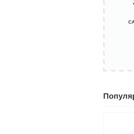
С
Популя