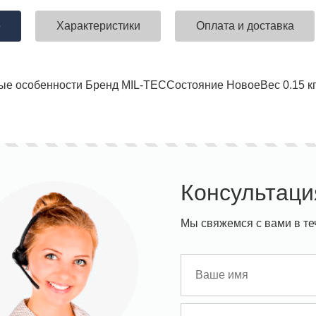
е
Характеристики
Оплата и доставка
ставка!
Униформа медработников
АКЦИЯ! 
ные особенности
Бренд MIL-TEC
Состояние Новое
Вес 0.15 к
п
Консультаци
Мы свяжемся с вами в те