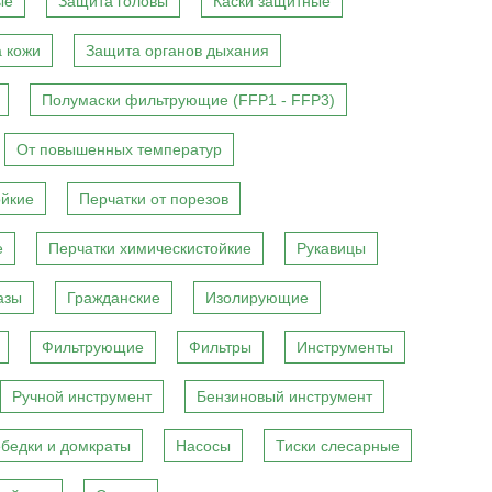
ые
Защита головы
Каски защитные
 кожи
Защита органов дыхания
Полумаски фильтрующие (FFP1 - FFP3)
От повышенных температур
ойкие
Перчатки от порезов
е
Перчатки химическистойкие
Рукавицы
азы
Гражданские
Изолирующие
Фильтрующие
Фильтры
Инструменты
Ручной инструмент
Бензиновый инструмент
бедки и домкраты
Насосы
Тиски слесарные