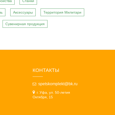
ройства
Станки
вь
Аксессуары
Территория Милитари
Сувенирная продукция
КОНТАКТЫ
spetskomplekt@bk.ru
г. Уфа, ул. 50-летия
Октября, 15