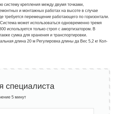
ю систему крепления между двумя точками,
емонтных и монтажных работах на высоте в случае
где требуется перемещение работающего по горизонтали.
 Система может использоваться одновременно тремя
00 используется только строп с амортизатором. В
Полукомбинезон рыбацкий
Костюм по ЛУЧШЕЙ ЦЕНЕ!
о специальной цене!
также сумка для хранения и транспортировки.
альная длина 20 м
Регулировка длины да
Вес 5,2 кг
Кол-
я специалиста
чение 5 минут