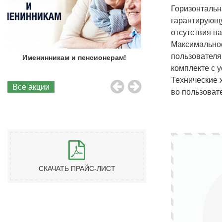
Горизонтальн
гарантирующу
отсутствия н
Максимальное
пользователя
Именинникам и пенсионерам!
Бесплатная до
комплекте с 
Технические 
Все акции
во пользоват
СКАЧАТЬ ПРАЙС-ЛИСТ