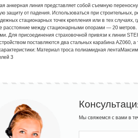
ая анкерная линия представляет собой съемную переносну
ю защиту от падения. Использоваться при строительных, р
адежных стационарных точек крепления или в тех случаях, 
 расстояние между стационарными опорами — 20 метров.
ми. Для присоединения страховочной привязи к линии STE8
ставка!
Униформа медработников
АКЦИЯ! 
п
устройством поставляются два стальных карабина AZ060, а 
характеристики:
Материал троса полиамидная лента
Максим
елей 3
Консультаци
Мы свяжемся с вами в те