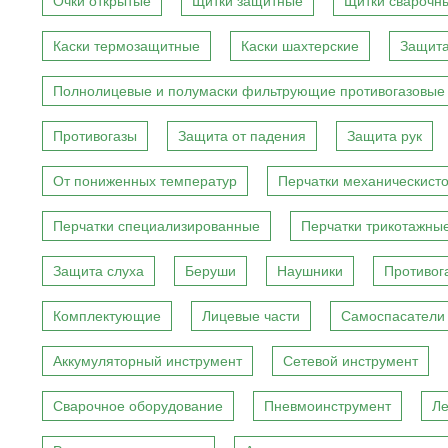
Очки открытые
Щитки защитные
Щитки сварочн
Каски термозащитные
Каски шахтерские
Защита
Полнолицевые и полумаски фильтрующие противогазовые
Противогазы
Защита от падения
Защита рук
От пониженных температур
Перчатки механическист
Перчатки специализированные
Перчатки трикотажны
Защита слуха
Беруши
Наушники
Противог
Комплектующие
Лицевые части
Самоспасатели
Аккумуляторный инструмент
Сетевой инструмент
Сварочное оборудование
Пневмоинструмент
Ле