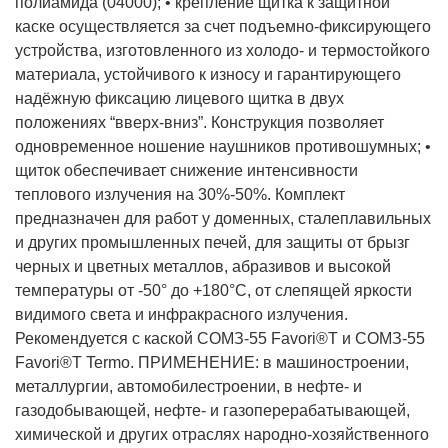
полиамида (04000); • крепление щитка к защитной
каске осуществляется за счет подъемно-фиксирующего
устройства, изготовленного из холодо- и термостойкого
материала, устойчивого к износу и гарантирующего
надёжную фиксацию лицевого щитка в двух
положениях “вверх-вниз”. Конструкция позволяет
одновременное ношение наушников противошумных; •
щиток обеспечивает снижение интенсивности
теплового излучения на 30%-50%. Комплект
предназначен для работ у доменных, сталеплавильных
и других промышленных печей, для защиты от брызг
черных и цветных металлов, абразивов и высокой
температуры от -50° до +180°С, от слепящей яркости
видимого света и инфракрасного излучения.
Рекомендуется с каской СОМЗ-55 Favori®T и СОМЗ-55
Favori®T Termo. ПРИМЕНЕНИЕ: в машиностроении,
металлургии, автомобилестроении, в нефте- и
газодобывающей, нефте- и газоперерабатывающей,
химической и других отраслях народно-хозяйственного