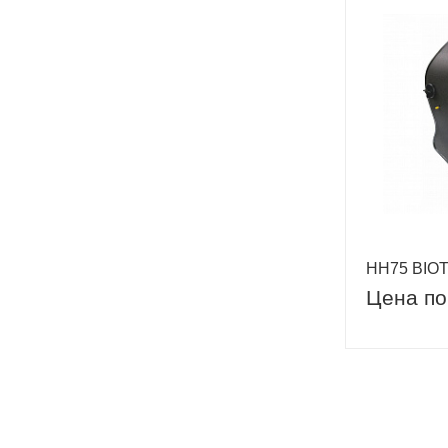
НН75 BIO
Цена по