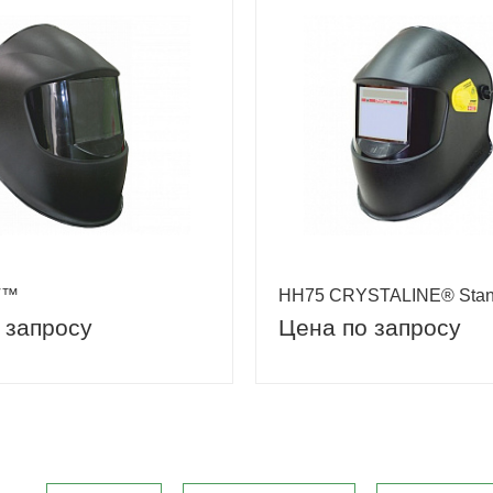
T™
НН75 CRYSTALINE® Stand
 запросу
Цена по запросу