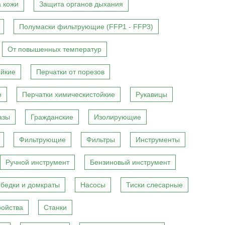
 кожи
Защита органов дыхания
Полумаски фильтрующие (FFP1 - FFP3)
От повышенных температур
ойкие
Перчатки от порезов
е
Перчатки химическистойкие
Рукавицы
азы
Гражданские
Изолирующие
Фильтрующие
Фильтры
Инструменты
Ручной инструмент
Бензиновый инструмент
бедки и домкраты
Насосы
Тиски слесарные
ройства
Станки