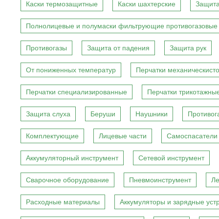
Каски термозащитные
Каски шахтерские
Защита
Полнолицевые и полумаски фильтрующие противогазовые
Противогазы
Защита от падения
Защита рук
От пониженных температур
Перчатки механическист
Перчатки специализированные
Перчатки трикотажны
Защита слуха
Беруши
Наушники
Противог
Комплектующие
Лицевые части
Самоспасатели
Аккумуляторный инструмент
Сетевой инструмент
Сварочное оборудование
Пневмоинструмент
Ле
Расходные материалы
Аккумуляторы и зарядные уст