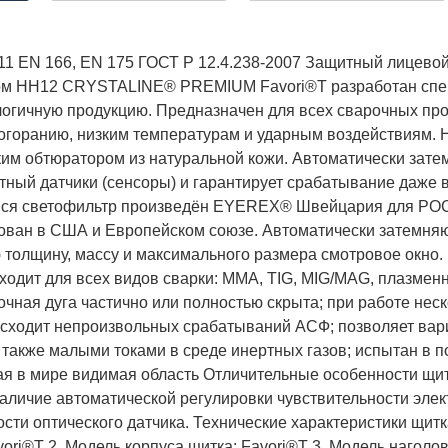
11 EN 166, EN 175 ГОСТ Р 12.4.238-2007 Защитный лицево
ом НН12 CRYSTALINE® PREMIUM Favori®T разработан спе
огичную продукцию. Предназначен для всех сварочных проц
ставка!
Униформа медработников
АКЦИЯ! 
п
рогоранию, низким температурам и ударным воздействиям.
ким обтюратором из натуральной кожи. Автоматически зат
тный датчики (сенсоры) и гарантирует срабатывание даже 
ся светофильтр произведён EYEREX® Швейцария для РОСО
тован в США и Европейском союзе. Автоматически затемня
толщину, массу и максимального размера смотровое окно. 
ходит для всех видов сварки: MMA, TIG, MIG/MAG, плазменн
очная дуга частично или полностью скрыта; при работе нес
исходит непроизвольных срабатываний АСФ; позволяет вари
 также малыми токами в среде инертных газов; испытан в п
я в мире видимая область Отличительные особенности щитк
 наличие автоматической регулировки чувствительности элек
ости оптического датчика. Технические характеристики щ
ri®T 2. Модель корпуса щитка: Favori®T 3. Модель наголо