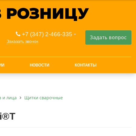
 РОЗНИЦУ
+7 (347) 2-466-335
Задать вопрос
Заказать звонок
ИИ
НОВОСТИ
КОНТАКТЫ
з и лица
Щитки сварочные
i®T