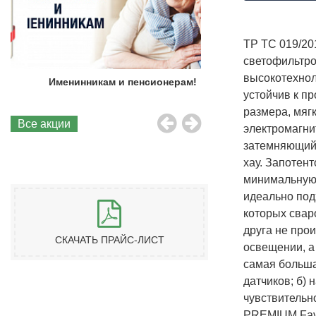
ТР ТС 019/20
светофильтр
высокотехнол
Именинникам и пенсионерам!
Бесплатная до
устойчив к п
размера, мяг
Все акции
электромагни
затемняющий
хау. Запотен
минимальную 
идеально под
которых свар
друга не про
СКАЧАТЬ ПРАЙС-ЛИСТ
освещении, а
самая больша
датчиков; б)
чувствительн
PREMIUM Favo