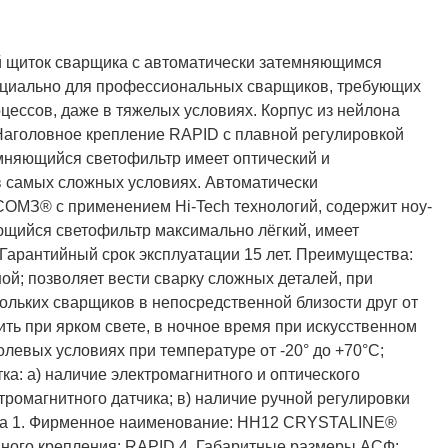
й щиток сварщика с автоматически затемняющимся
циально для профессиональных сварщиков, требующих
ессов, даже в тяжелых условиях. Корпус из нейлона
Полукомбинезон рыбацкий
Костюм по ЛУЧШЕЙ ЦЕНЕ!
о специальной цене!
 Наголовное крепление RAPID с плавной регулировкой
емняющийся светофильтр имеет оптический и
в самых сложных условиях. Автоматически
МЗ® с применением Hi-Tech технологий, содержит ноу-
ющийся светофильтр максимально лёгкий, имеет
Гарантийный срок эксплуатации 15 лет. Преимущества:
ой; позволяет вести сварку сложных деталей, при
кольких сварщиков в непосредственной близости друг от
ть при ярком свете, в ночное время при искусственном
олевых условиях при температуре от -20° до +70°С;
а: а) наличие электромагнитного и оптического
тромагнитного датчика; в) наличие ручной регулировки
итка 1. Фирменное наименование: НН12 CRYSTALINE®
вного крепления: RAPID 4. Габаритные размеры АСФ: