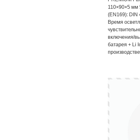
110×90×5 мм 
(EN169): DIN
Время осветле
чувствительн
включения/вы
батарея + Li 
производстве 