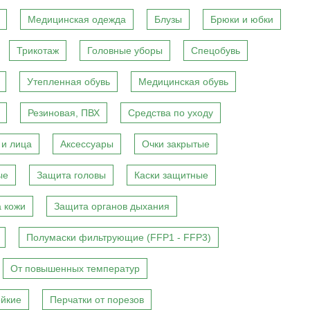
Медицинская одежда
Блузы
Брюки и юбки
Трикотаж
Головные уборы
Спецобувь
Утепленная обувь
Медицинская обувь
Резиновая, ПВХ
Средства по уходу
 и лица
Аксессуары
Очки закрытые
ые
Защита головы
Каски защитные
 кожи
Защита органов дыхания
Полумаски фильтрующие (FFP1 - FFP3)
От повышенных температур
ойкие
Перчатки от порезов