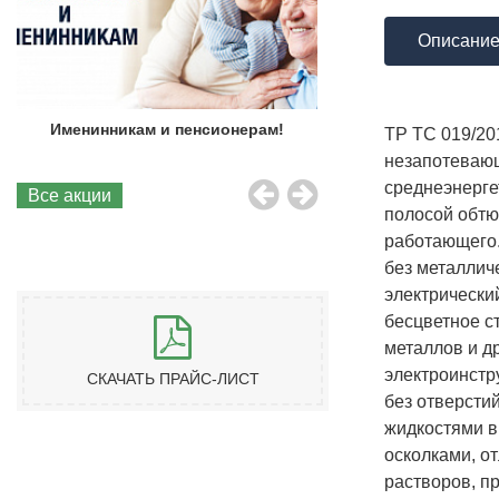
Описани
Именинникам и пенсионерам!
Бесплатная до
ТР ТС 019/2
незапотевающ
среднеэнерге
Все акции
полосой обтю
работающего.
без металлич
электрический
бесцветное с
металлов и др
электроинстр
СКАЧАТЬ ПРАЙС-ЛИСТ
без отверсти
жидкостями в
осколками, о
растворов, п