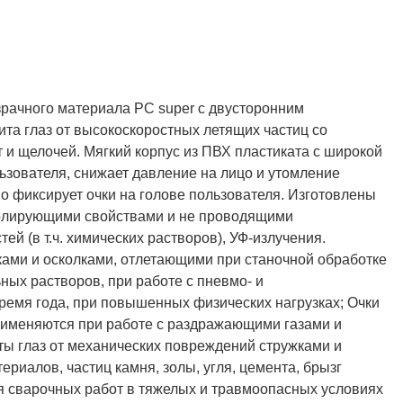
Полукомбинезон рыбацкий
Костюм по ЛУЧШЕЙ ЦЕНЕ!
рачного материала РС super с двусторонним
о специальной цене!
та глаз от высокоскоростных летящих частиц со
 и щелочей. Мягкий корпус из ПВХ пластиката с широкой
ьзователя, снижает давление на лицо и утомление
 фиксирует очки на голове пользователя. Изготовлены
золирующими свойствами и не проводящими
ей (в т.ч. химических растворов), УФ-излучения.
ками и осколками, отлетающими при станочной обработке
ьных растворов, при работе с пневмо- и
ремя года, при повышенных физических нагрузках; Очки
Применяются при работе с раздражающими газами и
 глаз от механических повреждений стружками и
риалов, частиц камня, золы, угля, цемента, брызг
ия сварочных работ в тяжелых и травмоопасных условиях