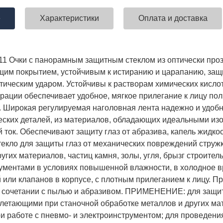
е
Характеристики
Оплата и доставка
ставка!
Униформа медработников
АКЦИЯ! 
011
Очки с панорамным защитным стеклом из оптически проз
п
им покрытием, устойчивым к истиранию и царапанию, защи
тическим ударом. Устойчивы к растворам химических кислот
рации обеспечивает удобное, мягкое прилегание к лицу пол
 Широкая регулируемая наголовная лента надежно и удобно
еских деталей, из материалов, обладающих идеальными и
 ток. Обеспечивают защиту глаз от абразива, капель жидкост
текло для защиты глаз от механических повреждений струж
угих материалов, частиц камня, золы, угля, брызг строител
ументами в условиях повышенной влажности, в холодное в
й или клапанов в корпусе, с плотным прилеганием к лицу. 
 сочетании с пылью и абразивом.
ПРИМЕНЕНИЕ: для защиты
тлетающими при станочной обработке металлов и других мате
ри работе с пневмо- и электроинструментом; для проведен