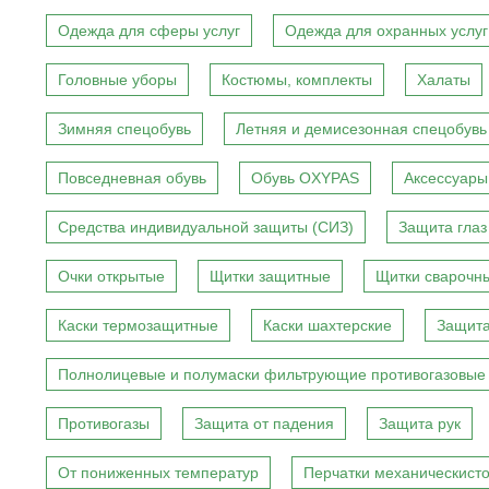
Одежда для сферы услуг
Одежда для охранных услуг
Головные уборы
Костюмы, комплекты
Халаты
Зимняя спецобувь
Летняя и демисезонная спецобувь
Повседневная обувь
Обувь OXYPAS
Аксессуары
Средства индивидуальной защиты (СИЗ)
Защита глаз
Очки открытые
Щитки защитные
Щитки сварочн
Каски термозащитные
Каски шахтерские
Защита
Полнолицевые и полумаски фильтрующие противогазовые
Противогазы
Защита от падения
Защита рук
От пониженных температур
Перчатки механическист