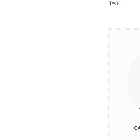
труда.
С