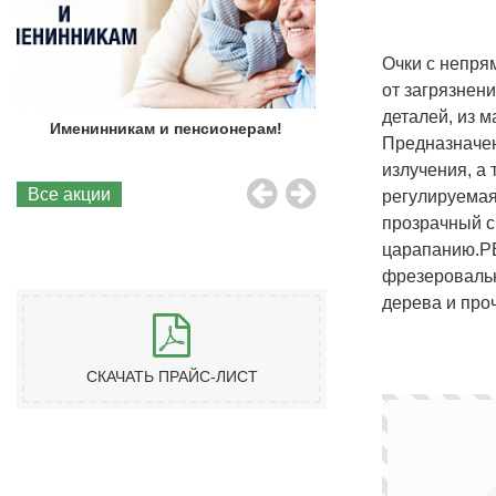
Очки c непря
от загрязнени
деталей, из 
Именинникам и пенсионерам!
Бесплатная до
Предназначены
излучения, а
Все акции
регулируемая
прозрачный с
царапанию.
Р
фрезеровальн
дерева и про
СКАЧАТЬ ПРАЙС-ЛИСТ