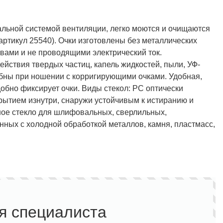
льной системой вентиляции, легко моются и очищаются
(артикул 25540). Очки изготовлены без металлических
ами и не проводящими электрический ток.
Полукомбинезон рыбацкий
Костюм по ЛУЧШЕЙ ЦЕНЕ!
действия твердых частиц, капель жидкостей, пыли, УФ-
о специальной цене!
добны при ношении с корригирующими очками. Удобная,
добно фиксирует очки.
Виды стекол: РС оптически
рытием изнутри, снаружи устойчивым к истиранию и
ое стекло для шлифовальных, сверлильных,
нных с холодной обработкой металлов, камня, пластмасс,
я специалиста