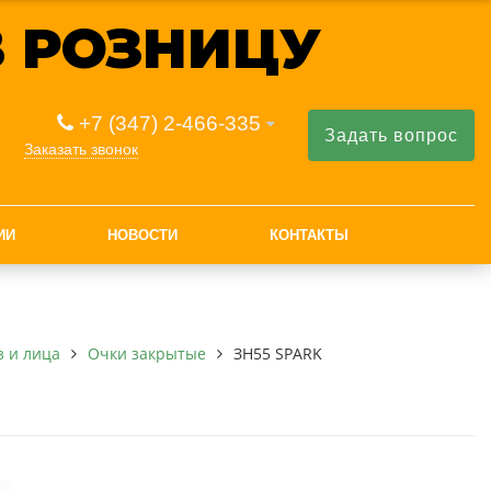
 РОЗНИЦУ
+7 (347) 2-466-335
Задать вопрос
Заказать звонок
ИИ
НОВОСТИ
КОНТАКТЫ
з и лица
Очки закрытые
ЗН55 SPARK