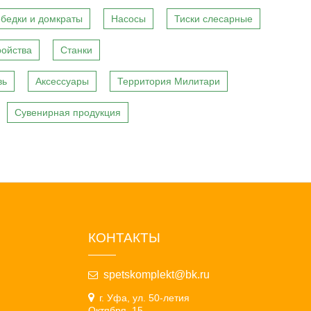
бедки и домкраты
Насосы
Тиски слесарные
ройства
Станки
вь
Аксессуары
Территория Милитари
Сувенирная продукция
КОНТАКТЫ
spetskomplekt@bk.ru
г. Уфа, ул. 50-летия
Октября, 15