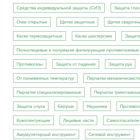
Средства индивидуальной защиты (СИЗ)
Защита глаз
Очки открытые
Щитки защитные
Щитки сварочн
Каски термозащитные
Каски шахтерские
Защита
Полнолицевые и полумаски фильтрующие противогазовые
Противогазы
Защита от падения
Защита рук
От пониженных температур
Перчатки механическист
Перчатки специализированные
Перчатки трикотажны
Защита слуха
Беруши
Наушники
Противог
Комплектующие
Лицевые части
Самоспасатели
Аккумуляторный инструмент
Сетевой инструмент