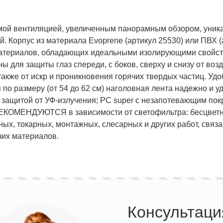
мой вентиляцией, увеличенным панорамным обзором, уника
й. Корпус из материала Evoprene (артикул 25530) или ПВХ 
материалов, обладающих идеальными изолирующими свойств
ставка!
Униформа медработников
АКЦИЯ! 
 для защиты глаз спереди, с боков, сверху и снизу от воз
п
 также от искр и проникновения горячих твердых частиц. У
 по размеру (от 54 до 62 см) наголовная лента надежно и у
 защитой от УФ-излучения; РС super с незапотевающим пок
ЕКОМЕНДУЮТСЯ в зависимости от светофильтра: бесцветн
ых, токарных, монтажных, слесарных и других работ, связа
чих материалов.
Консультаци