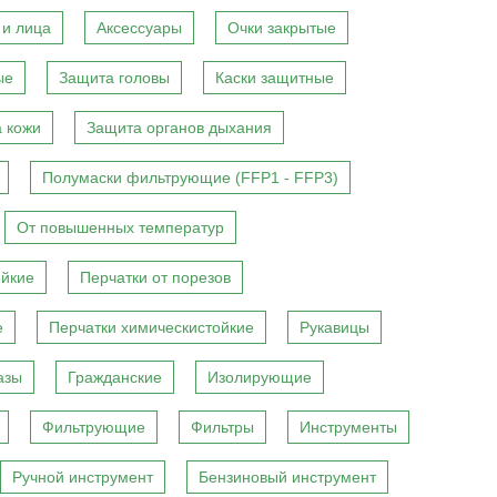
 и лица
Аксессуары
Очки закрытые
ые
Защита головы
Каски защитные
 кожи
Защита органов дыхания
Полумаски фильтрующие (FFP1 - FFP3)
От повышенных температур
ойкие
Перчатки от порезов
е
Перчатки химическистойкие
Рукавицы
азы
Гражданские
Изолирующие
Фильтрующие
Фильтры
Инструменты
Ручной инструмент
Бензиновый инструмент