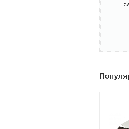
С
Популя