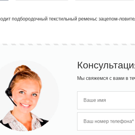
ходит подбородочный текстильный ременьс зацепом-ловител
ставка!
Униформа медработников
АКЦИЯ! 
п
Консультаци
Мы свяжемся с вами в те