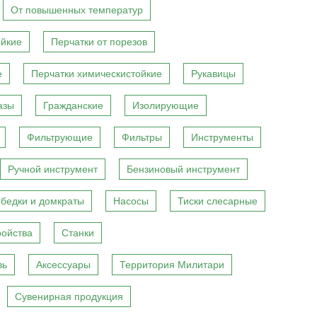
От повышенных температур
ойкие
Перчатки от порезов
е
Перчатки химическистойкие
Рукавицы
азы
Гражданские
Изолирующие
Фильтрующие
Фильтры
Инструменты
Ручной инструмент
Бензиновый инструмент
бедки и домкраты
Насосы
Тиски слесарные
ройства
Станки
вь
Аксессуары
Территория Милитари
Сувенирная продукция