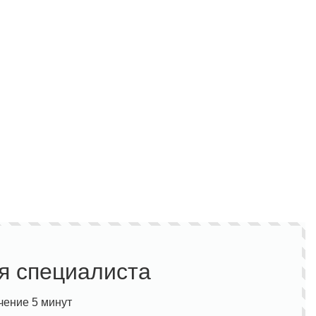
Полукомбинезон рыбацкий
Костюм по ЛУЧШЕЙ ЦЕНЕ!
о специальной цене!
я специалиста
чение 5 минут