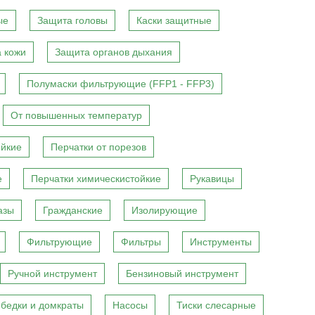
ые
Защита головы
Каски защитные
 кожи
Защита органов дыхания
Полумаски фильтрующие (FFP1 - FFP3)
От повышенных температур
ойкие
Перчатки от порезов
е
Перчатки химическистойкие
Рукавицы
азы
Гражданские
Изолирующие
Фильтрующие
Фильтры
Инструменты
Ручной инструмент
Бензиновый инструмент
бедки и домкраты
Насосы
Тиски слесарные