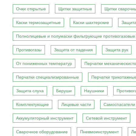
Очки открытые
Щитки защитные
Щитки сварочн
Каски термозащитные
Каски шахтерские
Защита
Полнолицевые и полумаски фильтрующие противогазовые
Противогазы
Защита от падения
Защита рук
От пониженных температур
Перчатки механическист
Перчатки специализированные
Перчатки трикотажны
Защита слуха
Беруши
Наушники
Противог
Комплектующие
Лицевые части
Самоспасатели
Аккумуляторный инструмент
Сетевой инструмент
Сварочное оборудование
Пневмоинструмент
Ле