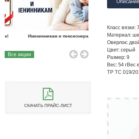
Описани
Класс вязки: 
Материал: ше
Именинникам и пенсионерам!
Бесплатная до
Оверлок: дво
Цвет: серый
Все акции
Размер: 9
Вес: 54 г
Вес е
ТР ТС 019/20
СКАЧАТЬ ПРАЙС-ЛИСТ