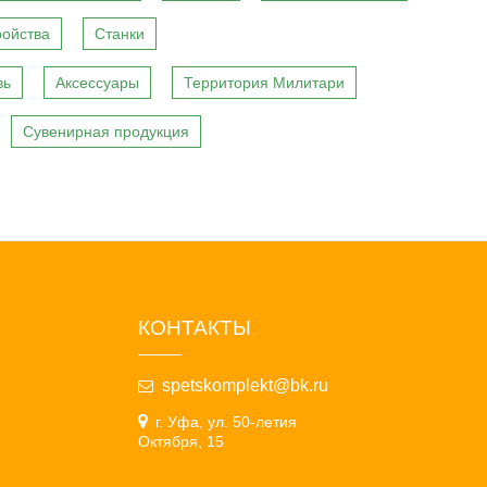
ройства
Станки
вь
Аксессуары
Территория Милитари
Сувенирная продукция
КОНТАКТЫ
spetskomplekt@bk.ru
г. Уфа, ул. 50-летия
Октября, 15