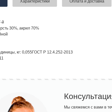
е
Характеристики
Оплата и доставка
7-й
рсть 30%, акрил 70%
ставка!
Униформа медработников
АКЦИЯ! 
п
йной
диницы, кг:
0,055
ГОСТ Р 12.4.252-2013
11
Консультаци
Мы свяжемся с вами в те