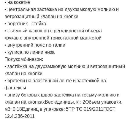
• на кокетке
• центральная застёжка на двухзамковую молнию и
ветрозащитный клапан на кнопки
• воротник - стойка
• съёмный капюшон с регулировкой объёма
•рукав с внутренней трикотажной манжетой
• внутренний пояс по талии
• кулиса по линии низа
Полукомбинезон:
• застёжка на двухзамковую молнию и ветрозащитный
клапан на кнопки
• бретели на эластичной ленте и застёжкой на
фастексы
• внизу боковых швов застёжка на тесьму-молнию и
клапан на кнопках
Вес единицы, кг:
2
Объем упаковки,
м3:
0,18
Единиц в упаковке:
5
ТР ТС 019/2011
ГОСТ
12.4.236-2011