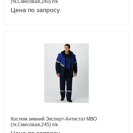
(тк.Смесовая,240) п/к
Цена по запросу
Костюм зимний Эксперт-Антистат МВО
(тк.Смесовая,245) п/к