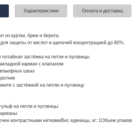
е
Характеристики
Оплата и доставка
ставка!
Униформа медработников
АКЦИЯ! 
т из куртки, брюк и берета.
п
для защиты от кислот и щелочей концентрацией до 80%.
я потайная застёжка на петли и пуговицы
накладной карман с клапаном
рельефных швах
тложной воротни
нжете с застёжкой на петлю и пуговицу
гульф на петли и пуговицы
карманы
очен контрастными нитками
Вес единицы, кг:
1
Объем упаковк