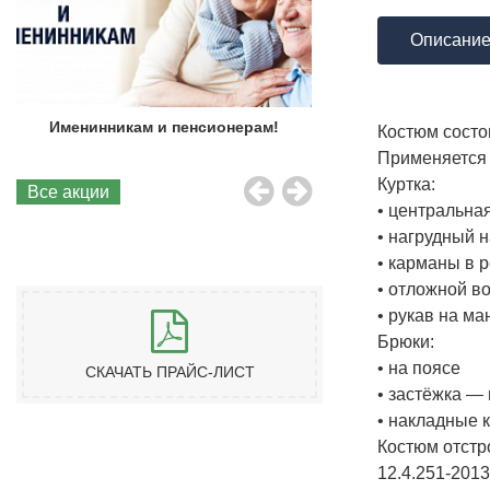
Описани
Именинникам и пенсионерам!
Бесплатная до
Костюм состои
Применяется 
Куртка:
Все акции
• центральна
• нагрудный 
• карманы в 
• о
• рукав на ма
Брюки:
• на поясе
СКАЧАТЬ ПРАЙС-ЛИСТ
• застёжка — 
• накладные 
Костюм отстр
12.4.251-2013