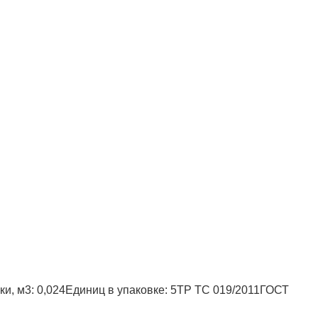
Полукомбинезон рыбацкий
Костюм по ЛУЧШЕЙ ЦЕНЕ!
о специальной цене!
к
и, м3:
0,024
Единиц в упаковке:
5
ТР ТС 019/2011
ГОСТ