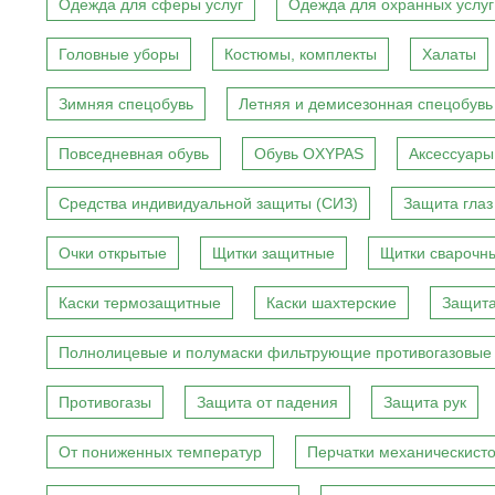
Одежда для сферы услуг
Одежда для охранных услуг
Головные уборы
Костюмы, комплекты
Халаты
Зимняя спецобувь
Летняя и демисезонная спецобувь
Повседневная обувь
Обувь OXYPAS
Аксессуары
Средства индивидуальной защиты (СИЗ)
Защита глаз
Очки открытые
Щитки защитные
Щитки сварочн
Каски термозащитные
Каски шахтерские
Защита
Полнолицевые и полумаски фильтрующие противогазовые
Противогазы
Защита от падения
Защита рук
От пониженных температур
Перчатки механическист