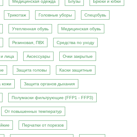
Медицинская одежда
Блузы
Брюки и юбки
Трикотаж
Головные уборы
Спецобувь
Утепленная обувь
Медицинская обувь
Резиновая, ПВХ
Средства по уходу
 и лица
Аксессуары
Очки закрытые
ые
Защита головы
Каски защитные
 кожи
Защита органов дыхания
Полумаски фильтрующие (FFP1 - FFP3)
От повышенных температур
ойкие
Перчатки от порезов