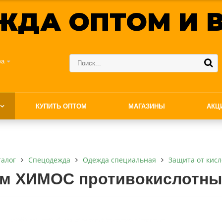
ЖДА ОПТОМ И В
фа
КУПИТЬ ОПТОМ
МАГАЗИНЫ
АКЦ
талог
Спецодежда
Одежда специальная
Защита от кис
м ХИМОС противокислотн