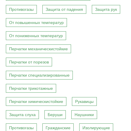
Противогазы
Защита от падения
Защита рук
От повышенных температур
От пониженных температур
Перчатки механическистойкие
Перчатки от порезов
Перчатки специализированные
Перчатки трикотажные
Перчатки химическистойкие
Рукавицы
Защита слуха
Беруши
Наушники
Противогазы
Гражданские
Изолирующие