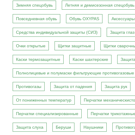
Зимняя спецобувь
Летняя и демисезонная спецобувь
Повседневная обувь
Обувь OXYPAS
Аксессуары
Средства индивидуальной защиты (СИЗ)
Защита глаз
Очки открытые
Щитки защитные
Щитки сварочн
Каски термозащитные
Каски шахтерские
Защита
Полнолицевые и полумаски фильтрующие противогазовые
Противогазы
Защита от падения
Защита рук
От пониженных температур
Перчатки механическист
Перчатки специализированные
Перчатки трикотажны
Защита слуха
Беруши
Наушники
Противог