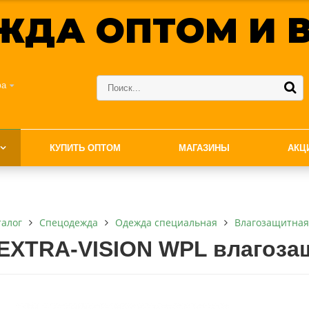
ЖДА ОПТОМ И В
фа
КУПИТЬ ОПТОМ
МАГАЗИНЫ
АКЦ
талог
Спецодежда
Одежда специальная
Влагозащитная
EXTRA-VISION WPL влагоз