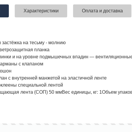
е
Характеристики
Оплата и доставка
ставка!
Униформа медработников
АКЦИЯ! 
п
я застёжка на тесьму - молнию
 ветрозащитная планка
 спинки и на уровне подмышечных впадин — вентиляционны
карманы с клапаном
пюшон
глан с внутренней манжетой на эластичной ленте
оклеены специальной лентой
ащающая лента (СОП) 50 мм
Вес единицы, кг:
1
Объем упаков