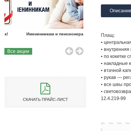
Описани
Именинникам и пенсионерам!
Бесплатная до
Плащ:
• центральна
• внутренняя
Все акции
• по кокетке
• накладные 
• втачной ка
• рукав — ре
• все швы пр
• световозвр
12.4.219-99
СКАЧАТЬ ПРАЙС-ЛИСТ