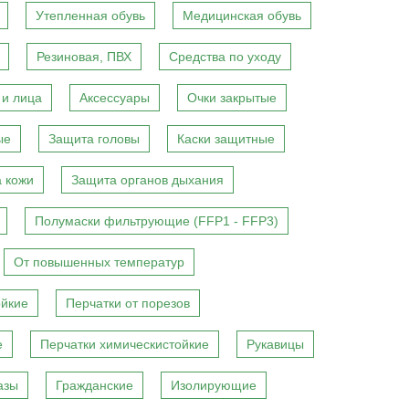
Утепленная обувь
Медицинская обувь
Резиновая, ПВХ
Средства по уходу
 и лица
Аксессуары
Очки закрытые
ые
Защита головы
Каски защитные
 кожи
Защита органов дыхания
Полумаски фильтрующие (FFP1 - FFP3)
От повышенных температур
ойкие
Перчатки от порезов
е
Перчатки химическистойкие
Рукавицы
азы
Гражданские
Изолирующие