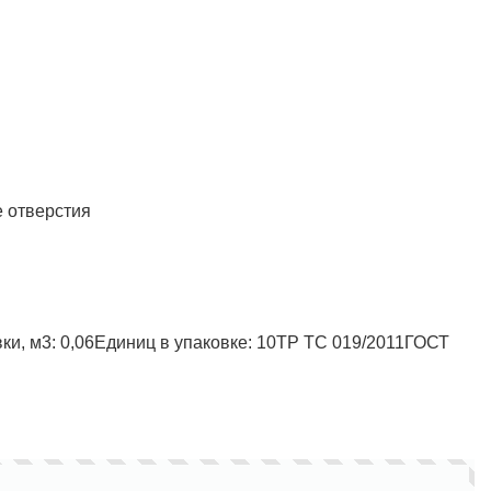
Полукомбинезон рыбацкий
Костюм по ЛУЧШЕЙ ЦЕНЕ!
о специальной цене!
е отверстия
ки, м3:
0,06
Единиц в упаковке:
10ТР ТС 019/2011ГОСТ