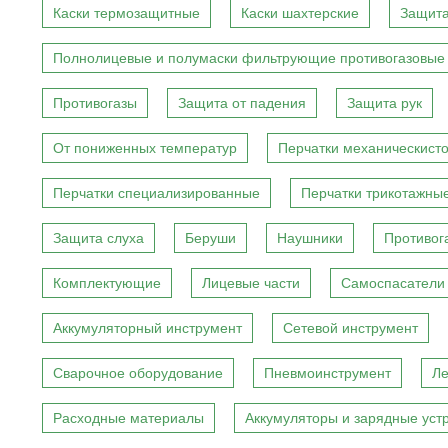
Каски термозащитные
Каски шахтерские
Защита
Полнолицевые и полумаски фильтрующие противогазовые
Противогазы
Защита от падения
Защита рук
От пониженных температур
Перчатки механическист
Перчатки специализированные
Перчатки трикотажны
Защита слуха
Беруши
Наушники
Противог
Комплектующие
Лицевые части
Самоспасатели
Аккумуляторный инструмент
Сетевой инструмент
Сварочное оборудование
Пневмоинструмент
Ле
Расходные материалы
Аккумуляторы и зарядные уст