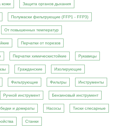
 кожи
Защита органов дыхания
Полумаски фильтрующие (FFP1 - FFP3)
От повышенных температур
ойкие
Перчатки от порезов
е
Перчатки химическистойкие
Рукавицы
азы
Гражданские
Изолирующие
Фильтрующие
Фильтры
Инструменты
Ручной инструмент
Бензиновый инструмент
бедки и домкраты
Насосы
Тиски слесарные
ройства
Станки