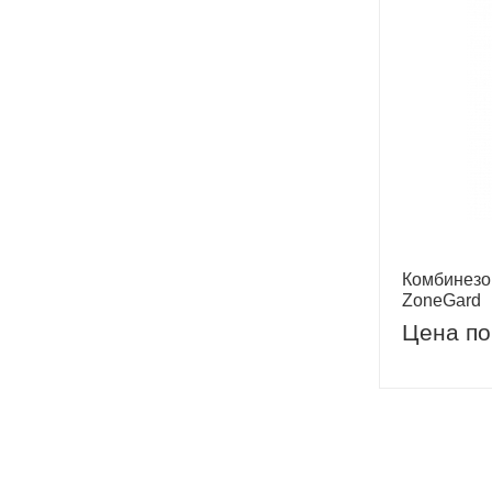
Комбинез
ZoneGard
Цена по