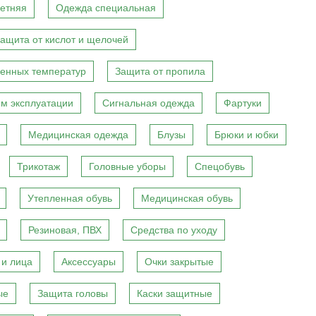
етняя
Одежда специальная
ащита от кислот и щелочей
енных температур
Защита от пропила
м эксплуатации
Сигнальная одежда
Фартуки
Медицинская одежда
Блузы
Брюки и юбки
Трикотаж
Головные уборы
Спецобувь
Утепленная обувь
Медицинская обувь
Резиновая, ПВХ
Средства по уходу
 и лица
Аксессуары
Очки закрытые
ые
Защита головы
Каски защитные