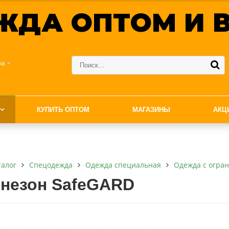
ЖДА ОПТОМ И В
фа
КУПИТЬ ОПТОМ
МАГАЗИНЫ
АКЦ
талог
Спецодежда
Одежда специальная
Одежда с огра
незон SafeGARD