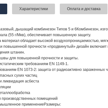
е
Характеристики
Оплата и доставка
ставка!
Униформа медработников
АКЦИЯ! 
разовый, дышащий комбинезон Типов 5 и 6
Комбинезон, изг
п
ла (55 г/Мкв), обеспечивает повышенную защиту.
 материал обладает высокой воздухопроницаемостью, мягк
 и повышенной прочности «продвинутый» дизайн включает в
дения штанин.
швы для повышенной прочности и защиты.
истатическим требованиям EN 1149-1.
бованиям EN 1073-2: защита от радиоактивно зараженных ч
опасных сухих частиц
 ликвидация асбеста
ляции
таллообработка
 производственных помещений
ышленное применение
Размеры: