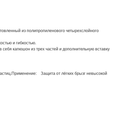
Полукомбинезон рыбацкий
Костюм по ЛУЧШЕЙ ЦЕНЕ!
отовленный из полипропиленового четырехслойного
о специальной цене!
остью и гибкостью.
 себя капюшон из трех частей и дополнительную вставку
астиц.
Применение:
Защита от лёгких брызг невысокой