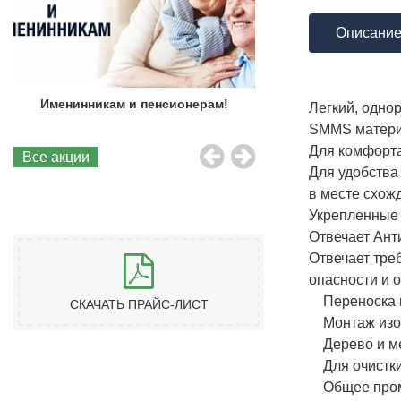
Описани
Именинникам и пенсионерам!
Бесплатная до
Легкий, одно
SMMS материа
Для комфорта
Все акции
Для удобства
в месте схож
Укрепленные 
Отвечает Ант
Отвечает тре
опасности и 
Переноска и
СКАЧАТЬ ПРАЙС-ЛИСТ
Монтаж изо
Дерево и ме
Для очистки
Общее пром