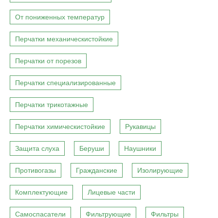
От пониженных температур
Перчатки механическистойкие
Перчатки от порезов
Перчатки специализированные
Перчатки трикотажные
Перчатки химическистойкие
Рукавицы
Защита слуха
Беруши
Наушники
Противогазы
Гражданские
Изолирующие
Комплектующие
Лицевые части
Самоспасатели
Фильтрующие
Фильтры