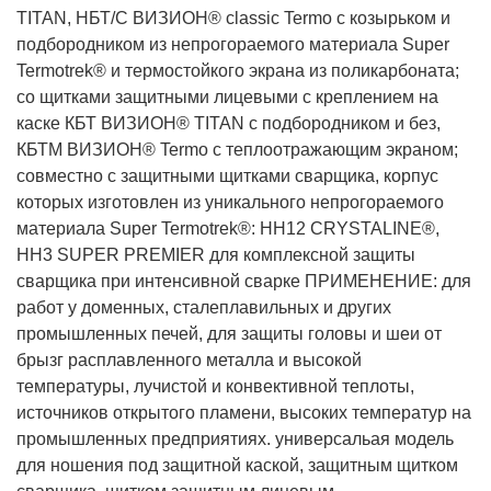
TITAN, НБТ/С ВИЗИОН® classic Termo с козырьком и
подбородником из непрогораемого материала Super
Termotrek® и термостойкого экрана из поликарбоната;
со щитками защитными лицевыми с креплением на
каске КБТ ВИЗИОН® TITAN с подбородником и без,
КБТМ ВИЗИОН® Termo с теплоотражающим экраном;
совместно с защитными щитками сварщика, корпус
которых изготовлен из уникального непрогораемого
материала Super Termotrek®: НН12 CRYSTALINE®,
НН3 SUPER PREMIER для комплексной защиты
сварщика при интенсивной сварке
ПРИМЕНЕНИЕ: для
работ у доменных, сталеплавильных и других
промышленных печей, для защиты головы и шеи от
брызг расплавленного металла и высокой
температуры, лучистой и конвективной теплоты,
источников открытого пламени, высоких температур на
промышленных предприятиях. универсальая модель
для ношения под защитной каской, защитным щитком