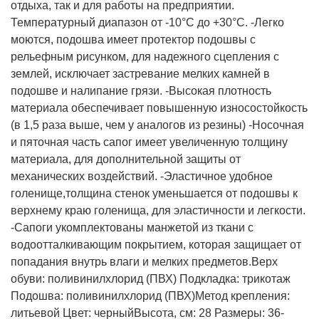
отдыха, так и для работы на предприятии.
Температурный диапазон от -10°С до +30°С. -Легко
моются, подошва имеет протектор подошвы с
рельефным рисунком, для надежного сцепления с
землей, исключает застревание мелких камней в
подошве и налипание грязи. -Высокая плотность
материала обеспечивает повышенную износостойкость
(в 1,5 раза выше, чем у аналогов из резины) -Носочная
и пяточная часть сапог имеет увеличенную толщину
материала, для дополнительной защиты от
механических воздействий. -Эластичное удобное
голенище,толщина стенок уменьшается от подошвы к
верхнему краю голенища, для эластичности и легкости.
-Сапоги укомплектованы манжетой из ткани с
водоотталкивающим покрытием, которая защищает от
попадания внутрь влаги и мелких предметов.
Верх
обуви: поливинилхлорид (ПВХ)
Подкладка: трикотаж
Подошва: поливинилхлорид (ПВХ)
Метод крепления:
литьевой
Цвет: черный
Высота, см: 28
Размеры: 36-