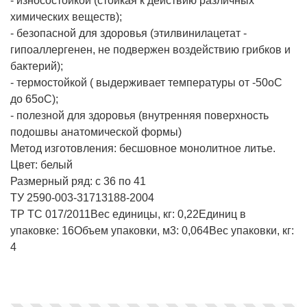
- износостойкой (стойкая к действию различных
химических веществ);
- безопасной для здоровья (этилвинилацетат -
гипоаллергенен, не подвержен воздействию грибков и
бактерий);
- термостойкой ( выдерживает температуры от -50оС
до 65оС);
- полезной для здоровья (внутренняя поверхность
подошвы анатомической формы)
Метод изготовления: бесшовное монолитное литье.
Цвет: белый
Размерный ряд: с 36 по 41
ТУ 2590-003-31713188-2004
ТР ТС 017/2011
Вес единицы, кг:
0,22
Единиц в
упаковке:
16
Объем упаковки, м3:
0,064
Вес упаковки, кг:
4