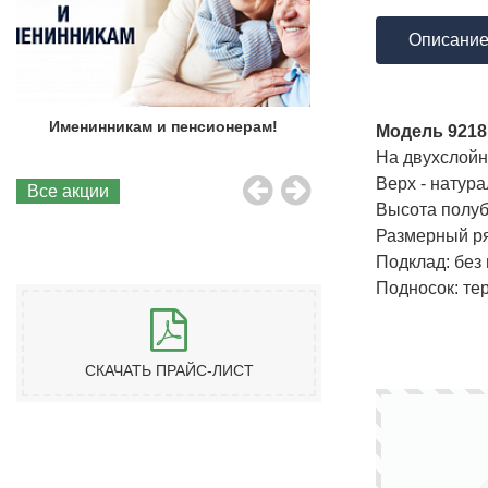
Описани
Именинникам и пенсионерам!
Бесплатная до
Модель 9218
На двухслойн
Верх - натур
Все акции
Высота полуб
Размерный ря
Подклад: без
Подносок: те
СКАЧАТЬ ПРАЙС-ЛИСТ