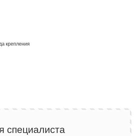
Полукомбинезон рыбацкий
Костюм по ЛУЧШЕЙ ЦЕНЕ!
о специальной цене!
да крепления
я специалиста