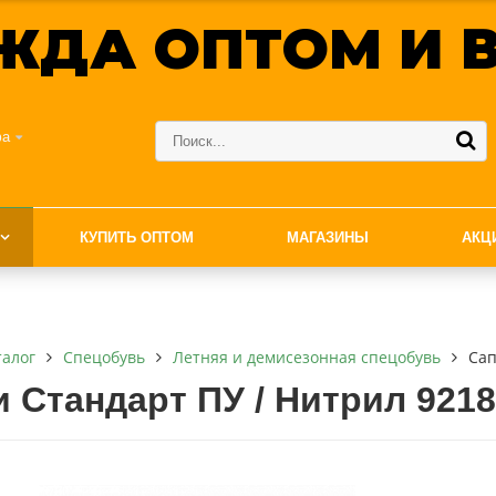
ЖДА ОПТОМ И В
фа
КУПИТЬ ОПТОМ
МАГАЗИНЫ
АКЦ
талог
Спецобувь
Летняя и демисезонная спецобувь
Сап
и Стандарт ПУ / Нитрил 9218