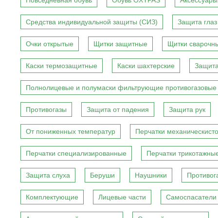
Повседневная обувь
Обувь OXYPAS
Аксессуары
Средства индивидуальной защиты (СИЗ)
Защита глаз
Очки открытые
Щитки защитные
Щитки сварочн
Каски термозащитные
Каски шахтерские
Защита
Полнолицевые и полумаски фильтрующие противогазовые
Противогазы
Защита от падения
Защита рук
От пониженных температур
Перчатки механическист
Перчатки специализированные
Перчатки трикотажны
Защита слуха
Беруши
Наушники
Противог
Комплектующие
Лицевые части
Самоспасатели