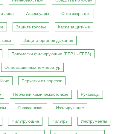
Резиновая, ПВХ
Средства по уходу
 и лица
Аксессуары
Очки закрытые
ые
Защита головы
Каски защитные
 кожи
Защита органов дыхания
Полумаски фильтрующие (FFP1 - FFP3)
От повышенных температур
ойкие
Перчатки от порезов
е
Перчатки химическистойкие
Рукавицы
азы
Гражданские
Изолирующие
Фильтрующие
Фильтры
Инструменты