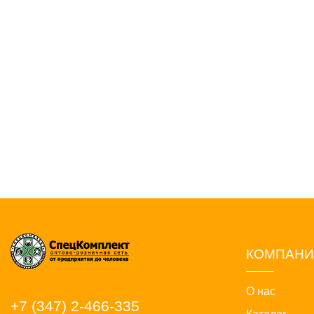
КОМПАН
О нас
+7 (347) 2-466-335