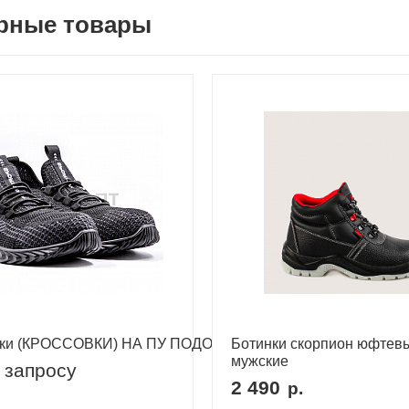
рные товары
нки (КРОССОВКИ) НА ПУ ПОДОШВЕ (ЗБО)
Ботинки скорпион юфтев
мужские
 запросу
2 490
р.