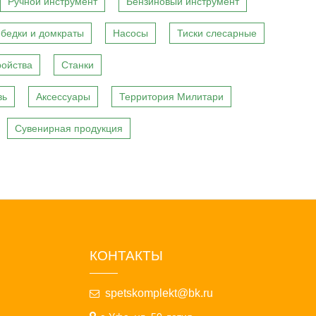
Ручной инструмент
Бензиновый инструмент
бедки и домкраты
Насосы
Тиски слесарные
ройства
Станки
вь
Аксессуары
Территория Милитари
Сувенирная продукция
КОНТАКТЫ
spetskomplekt@bk.ru