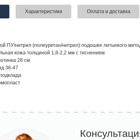
е
Характеристики
Оплата и доставка
ставка!
Униформа медработников
АКЦИЯ! 
п
ой ПУ/нитрил (полеуретан/нитрил) подошве литьевого мето
альная кожа толщиной 1,8-2,2 мм с тиснением
отинка 28 см
д 36-47
 подклада
рмопласт
Консультаци