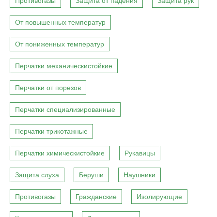
Противогазы
Защита от падения
Защита рук
От повышенных температур
От пониженных температур
Перчатки механическистойкие
Перчатки от порезов
Перчатки специализированные
Перчатки трикотажные
Перчатки химическистойкие
Рукавицы
Защита слуха
Беруши
Наушники
Противогазы
Гражданские
Изолирующие