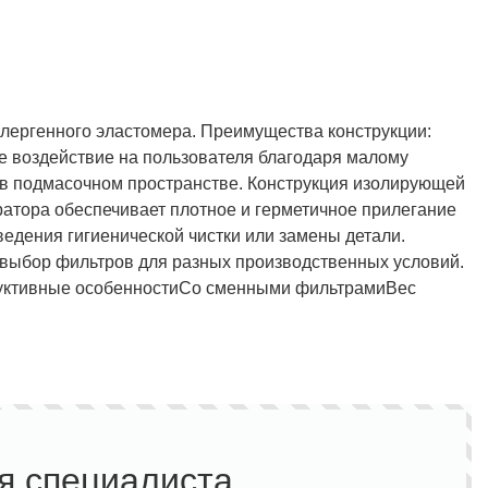
Полукомбинезон рыбацкий
Костюм по ЛУЧШЕЙ ЦЕНЕ!
лергенного эластомера. Преимущества конструкции:
о специальной цене!
 воздействие на пользователя благодаря малому
 в подмасочном пространстве. Конструкция изолирующей
атора обеспечивает плотное и герметичное прилегание
ведения гигиенической чистки или замены детали.
 выбор фильтров для разных производственных условий.
уктивные особенности
Со сменными фильтрами
Вес
я специалиста