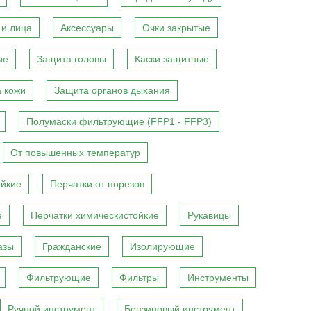
 и лица
Аксессуары
Очки закрытые
ые
Защита головы
Каски защитные
 кожи
Защита органов дыхания
Полумаски фильтрующие (FFP1 - FFP3)
От повышенных температур
ойкие
Перчатки от порезов
е
Перчатки химическистойкие
Рукавицы
азы
Гражданские
Изолирующие
Фильтрующие
Фильтры
Инструменты
Ручной инструмент
Бензиновый инструмент