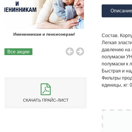
Описани
Именинникам и пенсионерам!
Бесплатная до
Состав. Корп
Легкая эласт
давлению на 
Все акции
полумаски УН
полумаски к 
Быстрая и на
Фильтры прод
единицы, кг: 
СКАЧАТЬ ПРАЙС-ЛИСТ