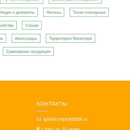
бедки и домкраты
Насосы
Тиски слесарные
ройства
Станки
вь
Аксессуары
Территория Милитари
Сувенирная продукция
КОНТАКТЫ
spetskomplekt@bk.ru
г. Уфа, ул. 50-летия