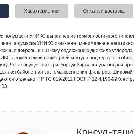
е
Характеристики
Оплата и доставка
ставка!
Униформа медработников
АКЦИЯ! 
ус полумаски УНИКС выполнен из термопластичного гипоал
п
ичная полумаска УНИКС оказывает минимальное негативное
кожные покровы и низкому содержанию диоксида углерода
ИКС с изменяемой геометрией контура подвернутого обтюр
лицу. Легко осуществить разборку/сборку полумаски для про
дежная байонетная система крепления фильтров. Широкий
аются отдельно. ТР ТС 019/2011 ГОСТ Р 12.4.190-99
Констр
0,03
Консультаци