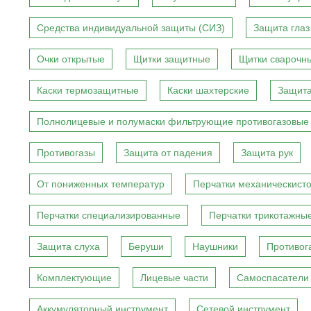
Средства индивидуальной защиты (СИЗ)
Защита глаз
Очки открытые
Щитки защитные
Щитки сварочн
Каски термозащитные
Каски шахтерские
Защита
Полнолицевые и полумаски фильтрующие противогазовые
Противогазы
Защита от падения
Защита рук
От пониженных температур
Перчатки механическист
Перчатки специализированные
Перчатки трикотажны
Защита слуха
Беруши
Наушники
Противог
Комплектующие
Лицевые части
Самоспасатели
Аккумуляторный инструмент
Сетевой инструмент