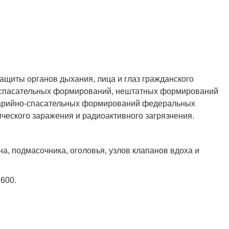
Полукомбинезон рыбацкий
Костюм по ЛУЧШЕЙ ЦЕНЕ!
о специальной цене!
ащиты органов дыхания, лица и глаз гражданского
но-спасательных формирований, нештатных формирований
варийно-спасательных формирований федеральных
ического заражения и радиоактивного загрязнения.
на, подмасочника, оголовья, узлов клапанов вдоха и
600.