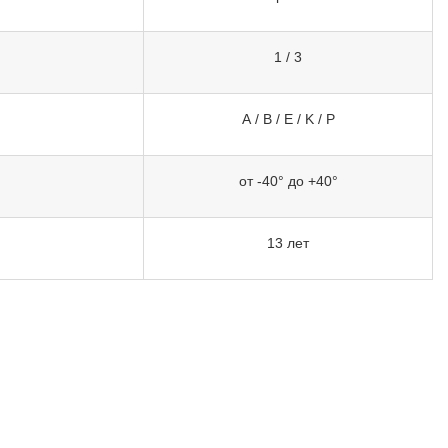
1 / 3
A / B / E / K / P
от -40° до +40°
13 лет