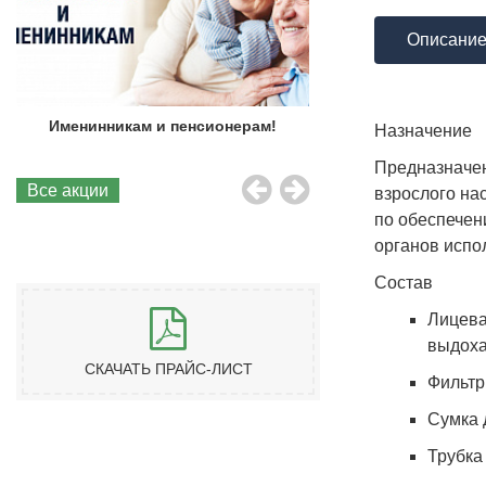
Описани
Именинникам и пенсионерам!
Бесплатная до
Назначение
Предназначен
Все акции
взрослого на
по обеспечен
органов испо
Состав
Лицева
выдоха
СКАЧАТЬ ПРАЙС-ЛИСТ
Фильтр
Сумка 
Трубка