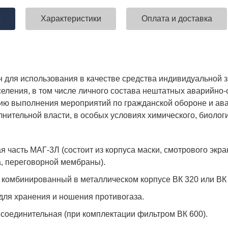
е
Характеристики
Оплата и доставка
ставка!
Униформа медработников
АКЦИЯ! 
п
 для использования в качестве средства индивидуальной з
селения, в том числе личного состава нештатных аварий
ию выполнения мероприятий по гражданской обороне и а
лнительной власти, в особых условиях химического, биолог
я часть МАГ-3Л (состоит из корпуса маски, смотрового экра
, переговорной мембраны).
 комбинированный в металлическом корпусе ВК 320 или ВК 
для хранения и ношения противогаза.
 соединительная (при комплектации фильтром ВК 600).