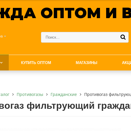
ЖДА ОПТОМ И В
фа
КУПИТЬ ОПТОМ
МАГАЗИНЫ
АКЦ
талог
Противогазы
Гражданские
Противогаз фильтрую
вогаз фильтрующий гражда