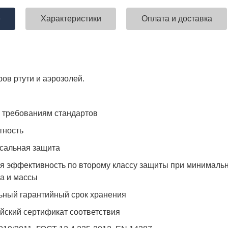
е
Характеристики
Оплата и доставка
ставка!
Униформа медработников
АКЦИЯ! 
п
ов ртути и аэрозолей.
 требованиям стандартов
тность
сальная защита
я эффективность по второму классу защиты при минималь
а и массы
ьный гарантийный срок хранения
йский сертификат соответствия