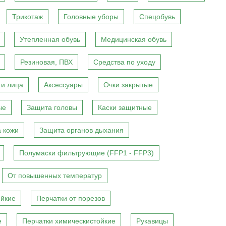
Трикотаж
Головные уборы
Спецобувь
Утепленная обувь
Медицинская обувь
Резиновая, ПВХ
Средства по уходу
 и лица
Аксессуары
Очки закрытые
ые
Защита головы
Каски защитные
 кожи
Защита органов дыхания
Полумаски фильтрующие (FFP1 - FFP3)
От повышенных температур
ойкие
Перчатки от порезов
е
Перчатки химическистойкие
Рукавицы