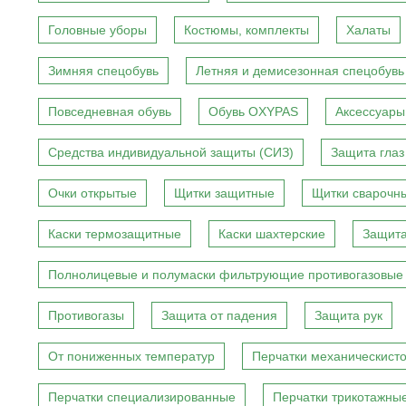
Головные уборы
Костюмы, комплекты
Халаты
Зимняя спецобувь
Летняя и демисезонная спецобувь
Повседневная обувь
Обувь OXYPAS
Аксессуары
Средства индивидуальной защиты (СИЗ)
Защита глаз
Очки открытые
Щитки защитные
Щитки сварочн
Каски термозащитные
Каски шахтерские
Защита
Полнолицевые и полумаски фильтрующие противогазовые
Противогазы
Защита от падения
Защита рук
От пониженных температур
Перчатки механическист
Перчатки специализированные
Перчатки трикотажны