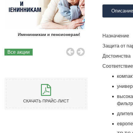
Описани
Именинникам и пенсионерам!
Бесплатная до
Назначение
Защита от пар
Все акции
Достоинства
Соответствие
компак
универ
высока
СКАЧАТЬ ПРАЙС-ЛИСТ
фильтр
длител
европе