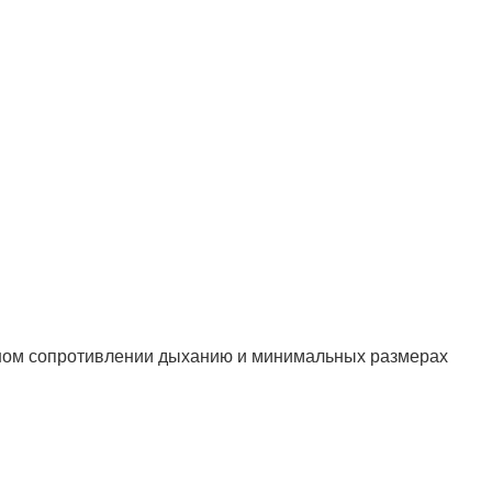
Полукомбинезон рыбацкий
Костюм по ЛУЧШЕЙ ЦЕНЕ!
о специальной цене!
ном сопротивлении дыханию и минимальных размерах