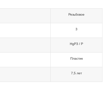
Резьбовое
3
HgP3 / P
Пластик
7,5 лет