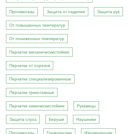
Противогазы
Защита от падения
Защита рук
От повышенных температур
От пониженных температур
Перчатки механическистойкие
Перчатки от порезов
Перчатки специализированные
Перчатки трикотажные
Перчатки химическистойкие
Рукавицы
Защита слуха
Беруши
Наушники
Противогазы
Гражданские
Изолирующие