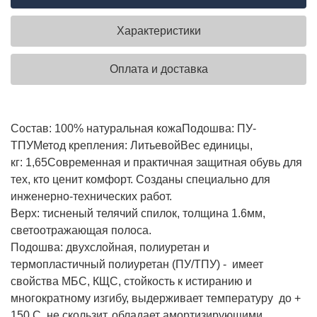
Характеристики
Оплата и доставка
Состав:
100% натуральная кожа
Подошва:
ПУ-
ТПУ
Метод крепления:
Литьевой
Вес единицы,
кг:
1,65
Современная и практичная защитная обувь для
тех, кто ценит комфорт. Созданы специально для
инженерно-технических работ.
Верх: тисненый телячий спилок, толщина 1.6мм,
светоотражающая полоса.
Подошва: двухслойная, полиуретан и
термопластичный полиуретан (ПУ/ТПУ) - имеет
свойства МБС, КЩС, стойкость к истиранию и
многократному изгибу, выдерживает температуру до +
150 С, не скользит, обладает амортизирующими