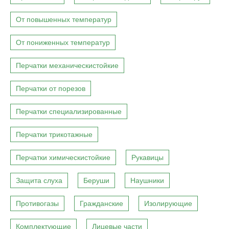
От повышенных температур
От пониженных температур
Перчатки механическистойкие
Перчатки от порезов
Перчатки специализированные
Перчатки трикотажные
Перчатки химическистойкие
Рукавицы
Защита слуха
Беруши
Наушники
Противогазы
Гражданские
Изолирующие
Комплектующие
Лицевые части