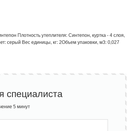
Полукомбинезон рыбацкий
Костюм по ЛУЧШЕЙ ЦЕНЕ!
Синтепон
Плотность утеплителя: Синтепон, куртка - 4 слоя,
о специальной цене!
ет: серый
Вес единицы, кг: 2
Объем упаковки, м3: 0,027
я специалиста
чение 5 минут