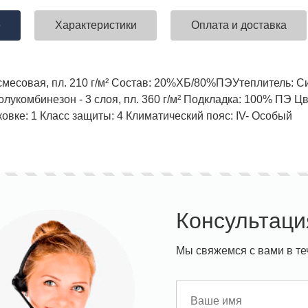
е
Характеристики
Оплата и доставка
ставка!
Униформа медработников
АКЦИЯ! 
смесовая, пл. 210 г/м²
Состав: 20%ХБ/80%ПЭ
Утеплитель: 
п
полукомбинезон - 3 слоя, пл. 360 г/м²
Подкладка: 100% ПЭ
Цв
ковке: 1
Класс защиты: 4
Климатический пояс: IV- Особый
Консультаци
Мы свяжемся с вами в те