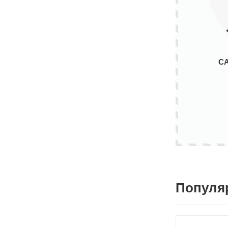
С
Популя