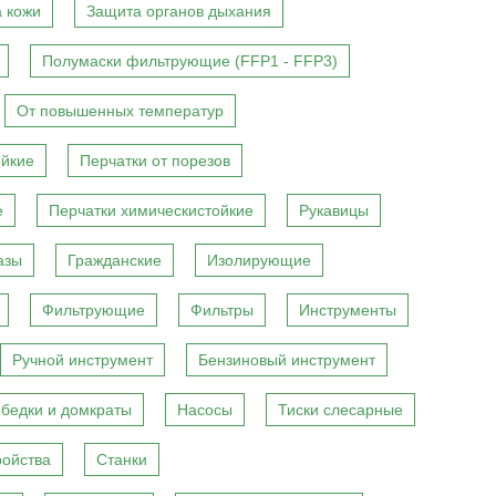
 кожи
Защита органов дыхания
Полумаски фильтрующие (FFP1 - FFP3)
От повышенных температур
ойкие
Перчатки от порезов
е
Перчатки химическистойкие
Рукавицы
азы
Гражданские
Изолирующие
Фильтрующие
Фильтры
Инструменты
Ручной инструмент
Бензиновый инструмент
бедки и домкраты
Насосы
Тиски слесарные
ройства
Станки