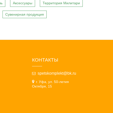
вь
Аксессуары
Территория Милитари
Сувенирная продукция
КОНТАКТЫ
spetskomplekt@bk.ru
г. Уфа, ул. 50-летия
Октября, 15