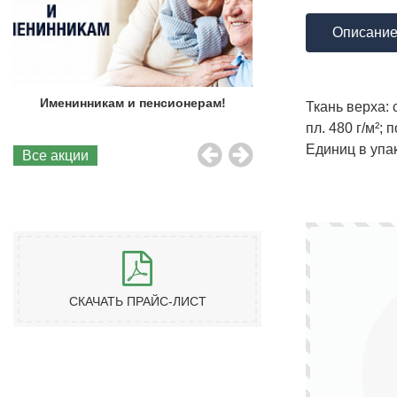
Описани
Именинникам и пенсионерам!
Бесплатная до
Ткань верха: 
пл. 480 г/м²; 
Единиц в упа
Все акции
СКАЧАТЬ ПРАЙС-ЛИСТ