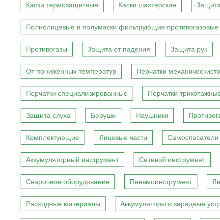
Каски термозащитные
Каски шахтерские
Защита
Полнолицевые и полумаски фильтрующие противогазовые
Противогазы
Защита от падения
Защита рук
От пониженных температур
Перчатки механическист
Перчатки специализированные
Перчатки трикотажны
Защита слуха
Беруши
Наушники
Противог
Комплектующие
Лицевые части
Самоспасатели
Аккумуляторный инструмент
Сетевой инструмент
Сварочное оборудование
Пневмоинструмент
Ле
Расходные материалы
Аккумуляторы и зарядные уст