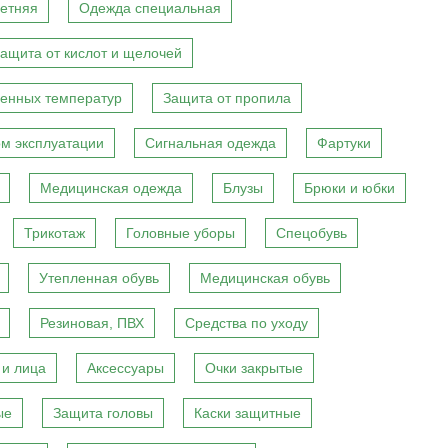
етняя
Одежда специальная
ащита от кислот и щелочей
енных температур
Защита от пропила
м эксплуатации
Сигнальная одежда
Фартуки
Медицинская одежда
Блузы
Брюки и юбки
Трикотаж
Головные уборы
Спецобувь
Утепленная обувь
Медицинская обувь
Резиновая, ПВХ
Средства по уходу
 и лица
Аксессуары
Очки закрытые
ые
Защита головы
Каски защитные