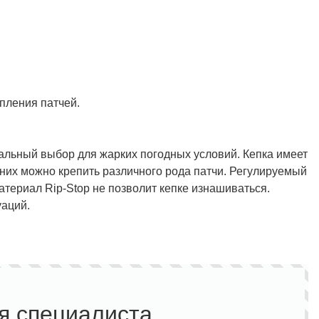
Полукомбинезон рыбацкий
Костюм по ЛУЧШЕЙ ЦЕНЕ!
о специальной цене!
пления патчей.
альный выбор для жарких погодных условий. Кепка имеет
них можно крепить различного рода патчи. Регулируемый
материал Rip-Stop не позволит кепке изнашиваться.
уаций.
я специалиста