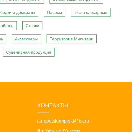
бедки и домкраты
Насосы
Тиски слесарные
ройства
Станки
вь
Аксессуары
Территория Милитари
Сувенирная продукция
КОНТАКТЫ
spetskomplekt@bk.ru
г. Уфа, ул. 50-летия