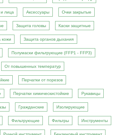
 и лица
Аксессуары
Очки закрытые
ые
Защита головы
Каски защитные
 кожи
Защита органов дыхания
Полумаски фильтрующие (FFP1 - FFP3)
От повышенных температур
ойкие
Перчатки от порезов
е
Перчатки химическистойкие
Рукавицы
азы
Гражданские
Изолирующие
Фильтрующие
Фильтры
Инструменты
Ручной инструмент
Бензиновый инструмент