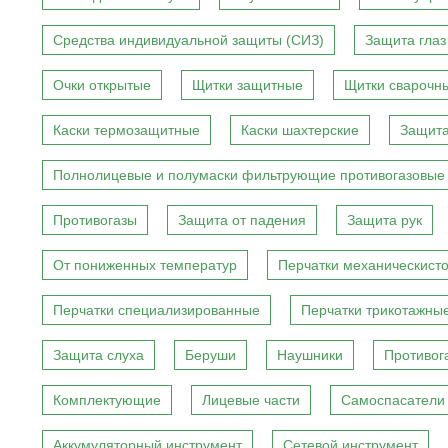
Средства индивидуальной защиты (СИЗ)
Защита глаз
Очки открытые
Щитки защитные
Щитки сварочн
Каски термозащитные
Каски шахтерские
Защита
Полнолицевые и полумаски фильтрующие противогазовые
Противогазы
Защита от падения
Защита рук
От пониженных температур
Перчатки механическист
Перчатки специализированные
Перчатки трикотажны
Защита слуха
Беруши
Наушники
Противог
Комплектующие
Лицевые части
Самоспасатели
Аккумуляторный инструмент
Сетевой инструмент