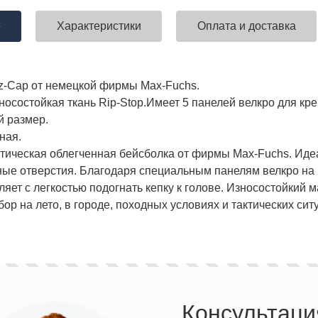
е
Характеристики
Оплата и доставка
ставка!
Униформа медработников
АКЦИЯ! 
tz-Cap от немецкой фирмы Max-Fuchs.
п
осостойкая ткань Rip-Stop.
Имеет 5 панелей велкро для кре
 размер.
ная.
тическая облегченная бейсболка от фирмы Max-Fuchs. Иде
ые отверстия. Благодаря специальным панелям велкро на 
яет с легкостью подогнать кепку к голове. Износостойкий 
р на лето, в городе, походных условиях и тактических сит
Консультаци