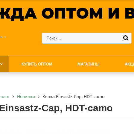
ЖДА ОПТОМ И В
фа
КУПИТЬ ОПТОМ
МАГАЗИНЫ
АКЦ
талог
Новинки
Кепка Einsastz-Cap, HDT-camo
Einsastz-Cap, HDT-camo