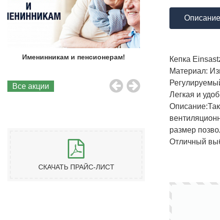
Описани
Именинникам и пенсионерам!
Бесплатная до
Кепка Einsas
Материал: Изн
Регулируемый
Все акции
Легкая и удоб
Описание:
Так
вентиляционн
размер позвол
Отличный выбо
СКАЧАТЬ ПРАЙС-ЛИСТ