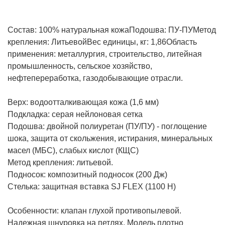
Состав:
100% натуральная кожа
Подошва:
ПУ-ПУ
Метод
крепления:
Литьевой
Вес единицы, кг:
1,86
Область
применения: металлургия, строительство, литейная
промышленность, сельское хозяйство,
нефтепереработка, газодобывающие отрасли.
Верх: водоотталкивающая кожа (1,6 мм)
Подкладка: серая нейлоновая сетка
Подошва: двойной полиуретан (ПУ/ПУ) - поглощение
шока, защита от скольжения, истирания, минеральных
масел (МБС), слабых кислот (КЩС)
Метод крепления: литьевой.
Подносок: композитный подносок (200 Дж)
Стелька: защитная вставка SJ FLEX (1100 Н)
Особенности: клапан глухой противопылевой.
Надежная шнуровка на петлях. Модель плотно