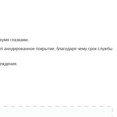
Полукомбинезон рыбацкий
Костюм по ЛУЧШЕЙ ЦЕНЕ!
о специальной цене!
умя глазками.
ет анодированное покрытие, благодаря чему срок службы
еждения.