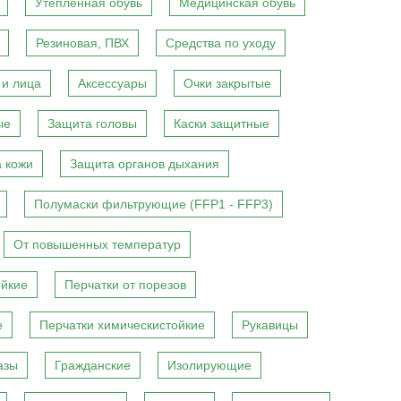
Утепленная обувь
Медицинская обувь
Резиновая, ПВХ
Средства по уходу
 и лица
Аксессуары
Очки закрытые
ые
Защита головы
Каски защитные
 кожи
Защита органов дыхания
Полумаски фильтрующие (FFP1 - FFP3)
От повышенных температур
ойкие
Перчатки от порезов
е
Перчатки химическистойкие
Рукавицы
азы
Гражданские
Изолирующие