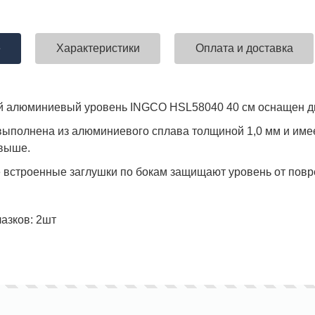
е
Характеристики
Оплата и доставка
ставка!
Униформа медработников
АКЦИЯ! 
п
й алюминиевый уровень INGCO HSL58040 40 см оснащен дв
выполнена из алюминиевого сплава толщиной 1,0 мм и име
 выше.
встроенные заглушки по бокам защищают уровень от повр
лазков: 2шт