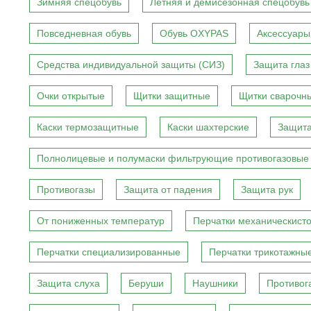
Зимняя спецобувь
Летняя и демисезонная спецобувь
Повседневная обувь
Обувь OXYPAS
Аксессуары
Средства индивидуальной защиты (СИЗ)
Защита глаз
Очки открытые
Щитки защитные
Щитки сварочн
Каски термозащитные
Каски шахтерские
Защита
Полнолицевые и полумаски фильтрующие противогазовые
Противогазы
Защита от падения
Защита рук
От пониженных температур
Перчатки механическист
Перчатки специализированные
Перчатки трикотажны
Защита слуха
Беруши
Наушники
Противог