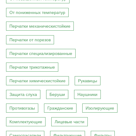
От пониженных температур
Перчатки механическистойкие
Перчатки от порезов
Перчатки специализированные
Перчатки трикотажные
Перчатки химическистойкие
Рукавицы
Защита слуха
Беруши
Наушники
Противогазы
Гражданские
Изолирующие
Комплектующие
Лицевые части
Самоспасатели
Фильтрующие
Фильтры