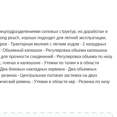
Полукомбинезон рыбацкий
Костюм по ЛУЧШЕЙ ЦЕНЕ!
пецподразделениями силовых структур, но доработан и
о специальной цене!
rong peach, хорошо подходит для летней эксплуатации,
кроя - Тракторная молния с легким ходом - 2 нагрудных
и - Объемный капюшон - Регулировка объема капюшона
для прочности соединений - Регулировка объема по низу
 плечах и капюшоне - Утяжки по талии и в области
- Два боковых накладных кармана - Два объемных
 резинка - Центральная патовая застежка на двух
ческий ремень - Утяжки в области икр - Резинка по низу