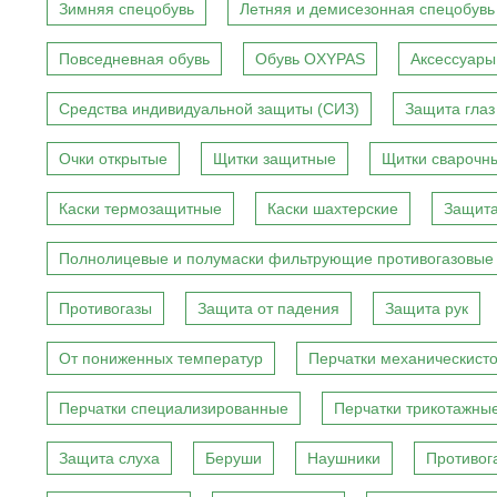
Зимняя спецобувь
Летняя и демисезонная спецобувь
Повседневная обувь
Обувь OXYPAS
Аксессуары
Средства индивидуальной защиты (СИЗ)
Защита глаз
Очки открытые
Щитки защитные
Щитки сварочн
Каски термозащитные
Каски шахтерские
Защита
Полнолицевые и полумаски фильтрующие противогазовые
Противогазы
Защита от падения
Защита рук
От пониженных температур
Перчатки механическист
Перчатки специализированные
Перчатки трикотажны
Защита слуха
Беруши
Наушники
Противог