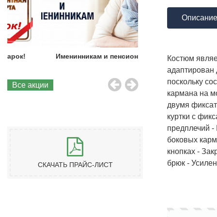
Описани
Именинникам и пенсионерам!
Бесплатная до
Костюм являе
адаптирован д
поскольку сос
Все акции
кармана на м
двумя фиксат
куртки с фик
предплечий -
боковых карм
кнопках - Зак
брюк - Усиле
СКАЧАТЬ ПРАЙС-ЛИСТ