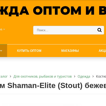
ЖДА ОПТОМ И В
фа
КУПИТЬ ОПТОМ
МАГАЗИНЫ
АКЦ
талог
Для охотников, рыбаков и туристов
Одежда
Костю
м Shaman-Elite (Stout) беж