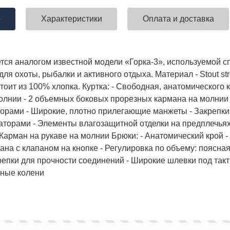
е
Характеристики
Оплата и доставка
ставка!
Униформа медработников
АКЦИЯ! 
тся аналогом известной модели «Горка-3», используемой с
п
ля охоты, рыбалки и активного отдыха. Материал - Stout st
тоит из 100% хлопка. Куртка: - Свободная, анатомического 
олнии - 2 объемных боковых прорезных кармана на молни
орами - Широкие, плотно прилегающие манжеты - Закрепки 
саторами - Элементы влагозащитной отделки на предплечьях,
 Карман на рукаве на молнии Брюки: - Анатомический крой 
ана с клапаном на кнопке - Регулировка по объему: поясная
репки для прочности соединений - Широкие шлевки под такти
нные колени