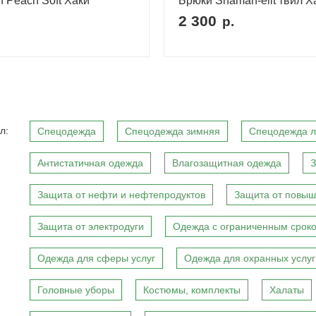
n Peach Soft Хаки
Брюки Shaman-elit твил Х
2 300
р.
л:
Спецодежда
Спецодежда зимняя
Спецодежда л
Антистатичная одежда
Влагозащитная одежда
З
Защита от нефти и нефтепродуктов
Защита от повыш
Защита от электродуги
Одежда с ограниченным сроко
Одежда для сферы услуг
Одежда для охранных услуг
Головные уборы
Костюмы, комплекты
Халаты