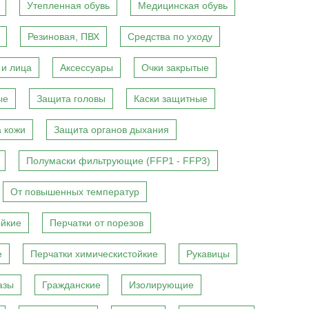
Утепленная обувь
Медицинская обувь
Резиновая, ПВХ
Средства по уходу
 и лица
Аксессуары
Очки закрытые
ые
Защита головы
Каски защитные
 кожи
Защита органов дыхания
Полумаски фильтрующие (FFP1 - FFP3)
От повышенных температур
ойкие
Перчатки от порезов
е
Перчатки химическистойкие
Рукавицы
азы
Гражданские
Изолирующие