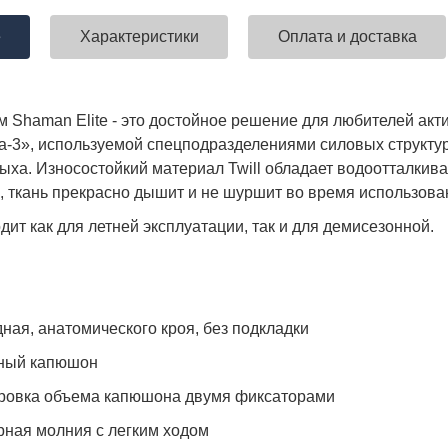
е
Характеристики
Оплата и доставка
ставка!
Униформа медработников
АКЦИЯ! 
м Shaman Elite - это достойное решение для любителей акт
п
а-3», используемой спецподразделениями силовых структур
дыха. Износостойкий материал Twill обладает водоотталки
, ткань прекрасно дышит и не шуршит во время использова
ит как для летней эксплуатации, так и для демисезонной.
ная, анатомического кроя, без подкладки
ный капюшон
ровка объема капюшона двумя фиксаторами
рная молния с легким ходом