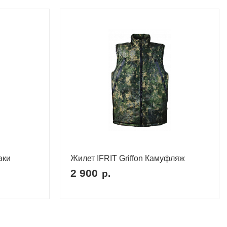
аки
Жилет IFRIT Griffon Камуфляж
2 900
р.