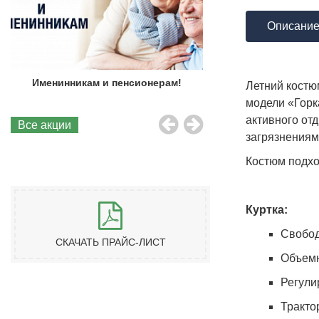
Описани
Именинникам и пенсионерам!
Бесплатная до
Летний костю
модели «Горк
активного от
Все акции
загрязнениям
Костюм подход
Куртка:
Свобод
СКАЧАТЬ ПРАЙС-ЛИСТ
Объем
Регули
Тракто