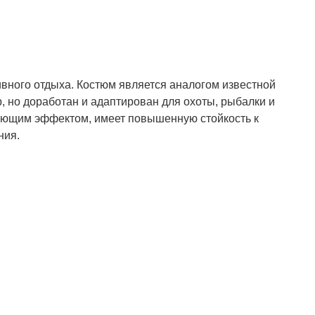
Полукомбинезон рыбацкий
Костюм по ЛУЧШЕЙ ЦЕНЕ!
ивного отдыха. Костюм является аналогом известной
о специальной цене!
, но доработан и адаптирован для охоты, рыбалки и
вающим эффектом, имеет повышенную стойкость к
ния.