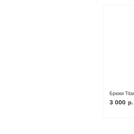
Брюки Tita
3 000
р.