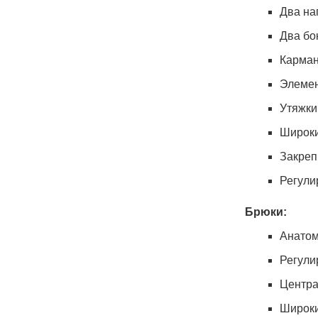
Два на
Два бо
Карман
Элемен
Утяжки
Широки
Закреп
Регули
Брюки:
Анатом
Регули
Центра
Широки