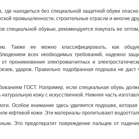
, где находиться без специальной защитной обуви опасно
ческой промышленности, строительные отрасли и многие дру
ков специальной обувью, рекомендуется покупать ее оптом,
юю. Также ее можно классифицировать, как общу
блюдением всех необходимых требований, надежно защи
 от проникновения электромагнитных и электростатическ
езов, ударов. Правильно подобранная подошва не даст ч
ованиям ГОСТ. Например, если специальная обувь должна 
ь натуральную кожу с искусственной. Нижняя часть изготав
апоги. Особое внимание здесь уделяется подошве, которая
й или юфтевой кожи. Эти материалы пропитывают водоотта
нным. Это предотвратит повреждение пальцев от падения