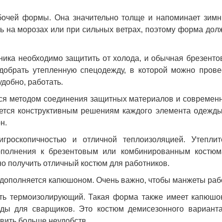
абочей формы. Она значительно толще и напоминает зим
ь на морозах или при сильных ветрах, поэтому форма дол
ика необходимо защитить от холода, и обычная брезенто
добрать утепленную спецодежду, в которой можно прове
удобно, работать.
ся методом соединения защитных материалов и современ
яется конструктивным решениям каждого элемента одежды
н.
игроскопичностью и отличной теплоизоляцией. Утеплит
ополнения к брезентовым или комбинированным костюм
но получить отличный костюм для работников.
 дополняется капюшоном. Очень важно, чтобы манжеты раб
ь термоизолирующий. Такая форма также имеет капюшон
ды для сварщиков. Это костюм демисезонного варианта,
авить больше неудобств.