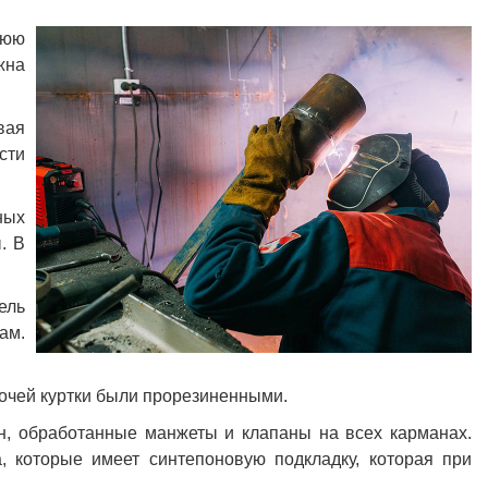
нюю
жна
вая
сти
ных
. В
ель
ам.
очей куртки были прорезиненными.
, обработанные манжеты и клапаны на всех карманах.
 которые имеет синтепоновую подкладку, которая при