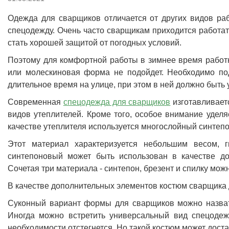
Одежда для сварщиков отличается от других видов р
спецодежду. Очень часто сварщикам приходится работат
стать хорошей защитой от погодных условий.
Поэтому для комфортной работы в зимнее время работн
или молескиновая форма не подойдет. Необходимо по
длительное время на улице, при этом в ней должно быть 
Современная
спецодежда для сварщиков
изготавливает
видов утеплителей. Кроме того, особое внимание удел
качестве утеплителя используется многослойный синтепо
Этот материал характеризуется небольшим весом, г
синтепоновый может быть использован в качестве д
Сочетая три материала - синтепон, брезент и спилку мож
В качестве дополнительных элементов костюм сварщика
Суконный вариант формы для сварщиков можно назват
Иногда можно встретить универсальный вид спецодеж
необходимости отстегнется. Но такой костюм может дост