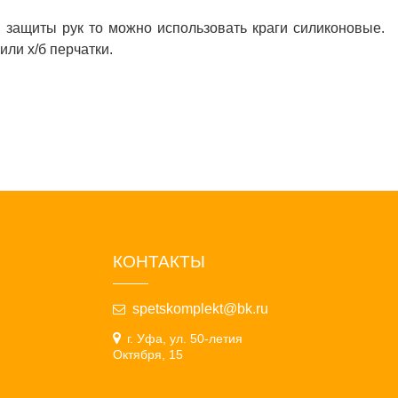
 защиты рук то можно использовать краги силиконовые.
ли х/б перчатки.
КОНТАКТЫ
spetskomplekt@bk.ru
г. Уфа, ул. 50-летия
Октября, 15